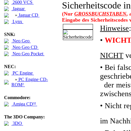
2600 VCS
Sicherheitscode in
Jaguar
(Nur
GROSSBUCHSTABEN
,
»
Jaguar CD
Eingabe des Sicherheitscodes
Lynx
Hinweise
:
SNK:
•
WICHT
Neo Geo
Neo Geo CD
Neo Geo Pocket
NICHT
ve
• Bei fals
NEC:
PC Engine
geschrieb
»
PC Engine CD-
der meiste
ROM²
zwischens
Commodore:
Amiga CD³²
•
Nicht re
The 3DO Company:
im Nachhi
3DO