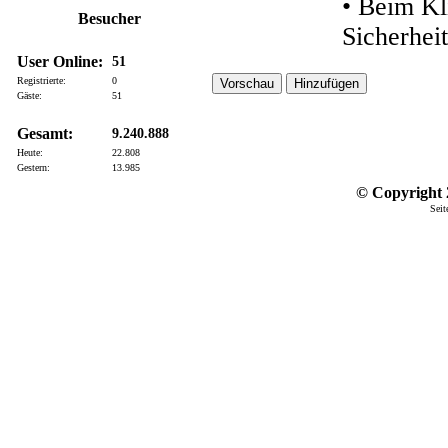
• Beim Kl
Besucher
Sicherhei
User Online:
51
Registrierte:
0
Gäste:
51
Gesamt:
9.240.888
Heute:
22.808
Gestern:
13.985
© Copyright 2
Seit