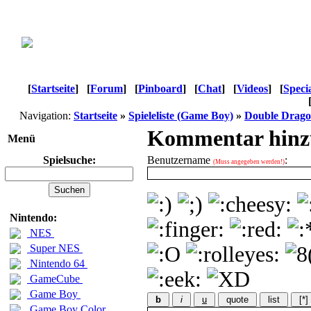
[
Startseite
]
[
Forum
]
[
Pinboard
]
[
Chat
]
[
Videos
]
[
Speci
Navigation:
Startseite
»
Spieleliste (Game Boy)
»
Double Drago
Kommentar hinz
Menü
Spielsuche:
Benutzername
:
(Muss angegeben werden!)
Nintendo:
NES
Super NES
Nintendo 64
GameCube
Game Boy
b
i
u
quote
list
[*]
Game Boy Color