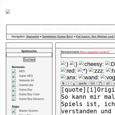
[
Startseite
]
[
Forum
]
[
Pinboard
]
[
Chat
]
[
Videos
]
[
Specials
Navigation:
Startseite
»
Spieleliste (Game Boy)
»
Kid Icarus: Von Mythen und
Menü
Kommentar hinzufügen
Spielsuche:
Benutzername
:
(Muss angegeben werden!)
Nintendo:
NES
Super NES
Nintendo 64
b
i
u
quote
list
[*]
url
GameCube
Game Boy
Game Boy Color
Game Boy Advance
Sega:
Master System