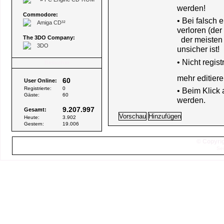
werden!
Commodore:
• Bei falsch
Amiga CD³²
verloren (der
The 3DO Company:
der meisten B
3DO
unsicher ist!
•
Nicht regis
Besucher
mehr editiere
60
User Online:
Registrierte:
0
• Beim Klick
Gäste:
60
werden.
9.207.997
Gesamt:
Heute:
3.902
Gestern:
19.006
© Copyrig
Sei