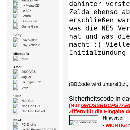
Mega Drive
»
Mega-CD
»
32X
Saturn
Dreamcast
Game Gear
Sony:
PlayStation
PlayStation 2
Microsoft:
Xbox
Atari:
2600 VCS
Jaguar
»
Jaguar CD
(BBCode wird unterstützt
Lynx
SNK:
Sicherheitscode in da
Neo Geo
(Nur
GROSSBUCHSTAB
Neo Geo CD
Ziffern für die Eingabe 
Neo Geo Pocket
Hinweise
:
NEC:
PC Engine
•
WICHTIG:
N
»
PC Engine CD-ROM²