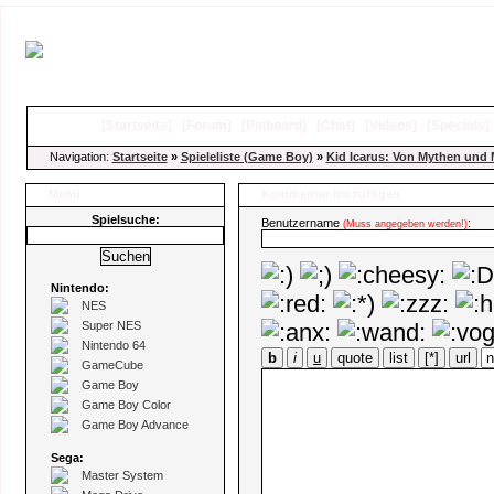
[
Startseite
]
[
Forum
]
[
Pinboard
]
[
Chat
]
[
Videos
]
[
Specials
Navigation:
Startseite
»
Spieleliste (Game Boy)
»
Kid Icarus: Von Mythen und
Menü
Kommentar hinzufügen
Spielsuche:
Benutzername
:
(Muss angegeben werden!)
Nintendo:
NES
Super NES
Nintendo 64
b
i
u
quote
list
[*]
url
GameCube
Game Boy
Game Boy Color
Game Boy Advance
Sega:
Master System