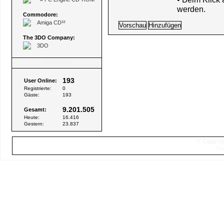
werden.
Commodore:
Amiga CD³²
The 3DO Company:
3DO
Besucher
193
User Online:
Registrierte:
0
Gäste:
193
9.201.505
Gesamt:
Heute:
16.416
Gestern:
23.837
© Copyrig
Sei