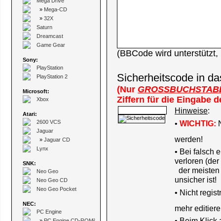
Mega Drive
»
Mega-CD
»
32X
Saturn
Dreamcast
Game Gear
(BBCode wird unterstützt
Sony:
PlayStation
Sicherheitscode in da
PlayStation 2
(Nur
GROSSBUCHSTAB
Microsoft:
Ziffern für die Eingabe 
Xbox
Hinweise
:
Atari:
2600 VCS
•
WICHTIG:
N
Jaguar
werden!
»
Jaguar CD
Lynx
• Bei falsch
verloren (der
SNK:
der meisten B
Neo Geo
unsicher ist!
Neo Geo CD
Neo Geo Pocket
•
Nicht regis
NEC:
mehr editiere
PC Engine
• Beim Klick
»
PC Engine CD-ROM²