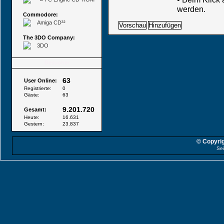
werden.
Commodore:
Amiga CD³²
The 3DO Company:
3DO
Besucher
63
User Online:
Registrierte:
0
Gäste:
63
9.201.720
Gesamt:
Heute:
16.631
Gestern:
23.837
© Copyrig
Sei