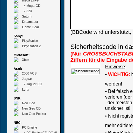
Mega Drive
»
Mega-CD
»
32X
Saturn
Dreamcast
Game Gear
(BBCode wird unterstützt
Sony:
PlayStation
Sicherheitscode in da
PlayStation 2
(Nur
GROSSBUCHSTAB
Microsoft:
Ziffern für die Eingabe 
Xbox
Hinweise
:
Atari:
2600 VCS
•
WICHTIG:
N
Jaguar
werden!
»
Jaguar CD
Lynx
• Bei falsch
verloren (der
SNK:
der meisten B
Neo Geo
unsicher ist!
Neo Geo CD
Neo Geo Pocket
•
Nicht regis
NEC:
mehr editiere
PC Engine
• Beim Klick
»
PC Engine CD-ROM²