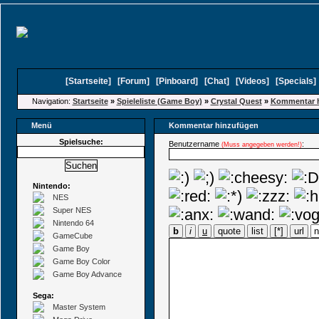
[
Startseite
]
[
Forum
]
[
Pinboard
]
[
Chat
]
[
Videos
]
[
Specials
Navigation:
Startseite
»
Spieleliste (Game Boy)
»
Crystal Quest
»
Kommentar 
Menü
Kommentar hinzufügen
Spielsuche:
Benutzername
:
(Muss angegeben werden!)
Nintendo:
NES
Super NES
Nintendo 64
b
i
u
quote
list
[*]
url
GameCube
Game Boy
Game Boy Color
Game Boy Advance
Sega:
Master System