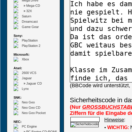
Mega Drive
»
Mega-CD
»
32X
Saturn
Dreamcast
Game Gear
Sony:
PlayStation
PlayStation 2
Microsoft:
Xbox
Atari:
2600 VCS
Jaguar
»
Jaguar CD
(BBCode wird unterstützt
Lynx
SNK:
Sicherheitscode in da
Neo Geo
(Nur
GROSSBUCHSTAB
Neo Geo CD
Ziffern für die Eingabe 
Neo Geo Pocket
Hinweise
:
NEC:
PC Engine
•
WICHTIG:
N
»
PC Engine CD-ROM²