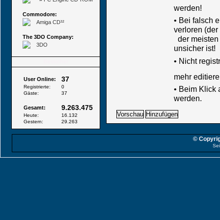
werden!
Commodore:
• Bei falsch
Amiga CD³²
verloren (der
The 3DO Company:
der meisten B
3DO
unsicher ist!
•
Nicht regis
Besucher
mehr editiere
37
User Online:
Registrierte:
0
• Beim Klick
Gäste:
37
werden.
9.263.475
Gesamt:
Heute:
16.132
Gestern:
29.263
© Copyrig
Sei