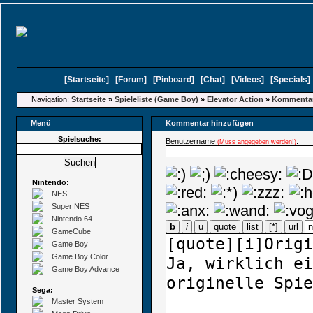
[
Startseite
]
[
Forum
]
[
Pinboard
]
[
Chat
]
[
Videos
]
[
Specials
Navigation:
Startseite
»
Spieleliste (Game Boy)
»
Elevator Action
»
Kommentar
Menü
Kommentar hinzufügen
Spielsuche:
Benutzername
:
(Muss angegeben werden!)
Nintendo:
NES
Super NES
Nintendo 64
b
i
u
quote
list
[*]
url
GameCube
Game Boy
Game Boy Color
Game Boy Advance
Sega:
Master System