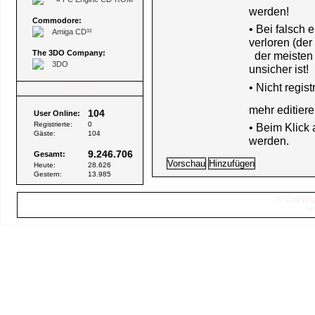
werden!
Commodore:
• Bei falsch
Amiga CD³²
verloren (der
The 3DO Company:
der meisten B
3DO
unsicher ist!
•
Nicht regis
Besucher
mehr editiere
104
User Online:
Registrierte:
0
• Beim Klick
Gäste:
104
werden.
9.246.706
Gesamt:
Heute:
28.626
Gestern:
13.985
© Copyrig
Se