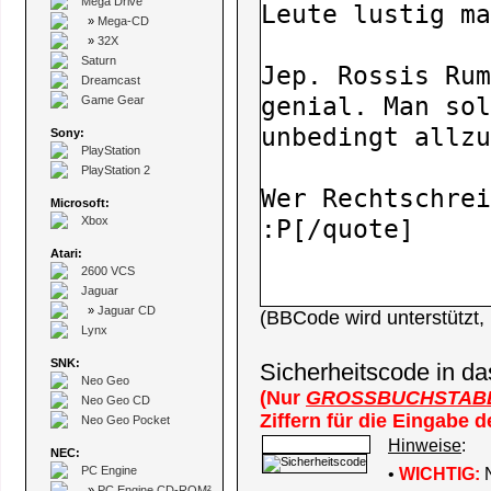
Mega Drive
»
Mega-CD
»
32X
Saturn
Dreamcast
Game Gear
Sony:
PlayStation
PlayStation 2
Microsoft:
Xbox
Atari:
2600 VCS
Jaguar
»
Jaguar CD
(BBCode wird unterstützt
Lynx
SNK:
Sicherheitscode in da
Neo Geo
(Nur
GROSSBUCHSTAB
Neo Geo CD
Ziffern für die Eingabe 
Neo Geo Pocket
Hinweise
:
NEC:
PC Engine
•
WICHTIG:
N
»
PC Engine CD-ROM²