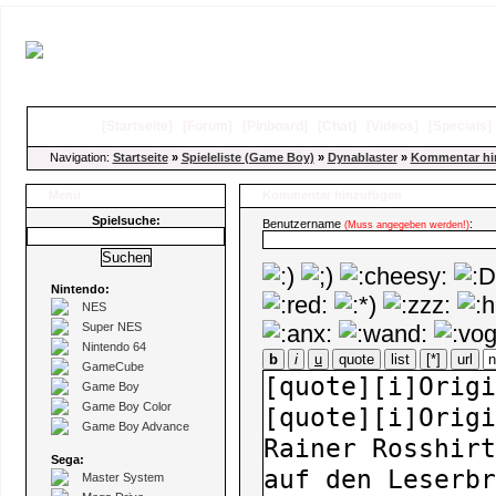
[
Startseite
]
[
Forum
]
[
Pinboard
]
[
Chat
]
[
Videos
]
[
Specials
Navigation:
Startseite
»
Spieleliste (Game Boy)
»
Dynablaster
»
Kommentar hi
Menü
Kommentar hinzufügen
Spielsuche:
Benutzername
:
(Muss angegeben werden!)
Nintendo:
NES
Super NES
Nintendo 64
b
i
u
quote
list
[*]
url
GameCube
Game Boy
Game Boy Color
Game Boy Advance
Sega:
Master System