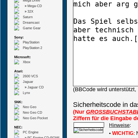
Mega Drive
»
Mega-CD
»
32X
Saturn
Dreamcast
Game Gear
Sony:
PlayStation
PlayStation 2
Microsoft:
Xbox
Atari:
2600 VCS
Jaguar
»
Jaguar CD
(BBCode wird unterstützt
Lynx
SNK:
Sicherheitscode in da
Neo Geo
(Nur
GROSSBUCHSTAB
Neo Geo CD
Ziffern für die Eingabe 
Neo Geo Pocket
Hinweise
:
NEC:
PC Engine
•
WICHTIG:
N
»
PC Engine CD-ROM²