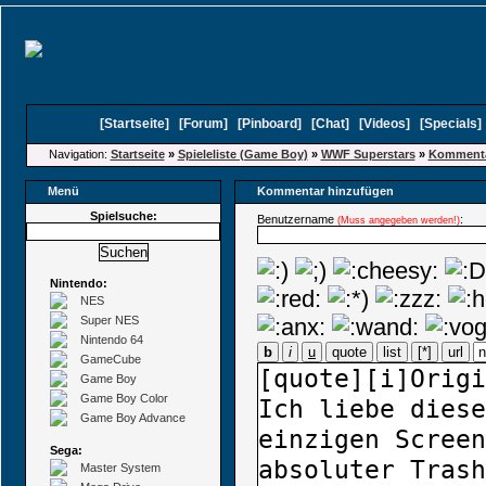
[
Startseite
]
[
Forum
]
[
Pinboard
]
[
Chat
]
[
Videos
]
[
Specials
Navigation:
Startseite
»
Spieleliste (Game Boy)
»
WWF Superstars
»
Kommenta
Menü
Kommentar hinzufügen
Spielsuche:
Benutzername
:
(Muss angegeben werden!)
Nintendo:
NES
Super NES
Nintendo 64
b
i
u
quote
list
[*]
url
GameCube
Game Boy
Game Boy Color
Game Boy Advance
Sega:
Master System