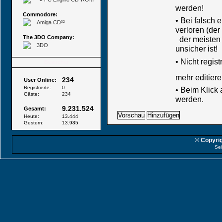
werden!
Commodore:
• Bei falsch
Amiga CD³²
verloren (der
The 3DO Company:
der meisten B
3DO
unsicher ist!
•
Nicht regis
Besucher
mehr editiere
234
User Online:
Registrierte:
0
• Beim Klick
Gäste:
234
werden.
9.231.524
Gesamt:
Heute:
13.444
Gestern:
13.985
© Copyrig
Sei