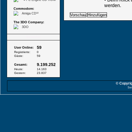
werden.
Commodore:
Amiga CD³²
The 3DO Company:
3DO
Besucher
59
User Online:
Registrierte:
0
Gäste:
59
9.199.252
Gesamt:
Heute:
14.163
Gestern:
23.837
© Copyrig
Sei