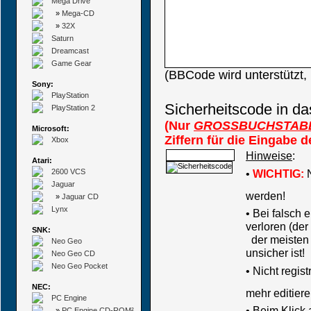
Mega Drive
»
Mega-CD
»
32X
Saturn
Dreamcast
Game Gear
(BBCode wird unterstützt
Sony:
PlayStation
Sicherheitscode in da
PlayStation 2
(Nur
GROSSBUCHSTAB
Microsoft:
Ziffern für die Eingabe 
Xbox
Hinweise
:
Atari:
2600 VCS
•
WICHTIG:
N
Jaguar
werden!
»
Jaguar CD
Lynx
• Bei falsch
verloren (der
SNK:
der meisten B
Neo Geo
unsicher ist!
Neo Geo CD
Neo Geo Pocket
•
Nicht regis
NEC:
mehr editiere
PC Engine
• Beim Klick
»
PC Engine CD-ROM²