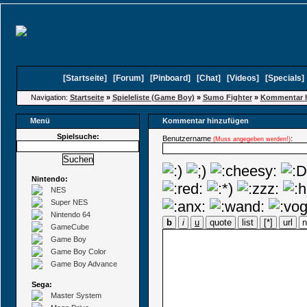
[
Startseite
]
[
Forum
]
[
Pinboard
]
[
Chat
]
[
Videos
]
[
Specials
Navigation:
Startseite
»
Spieleliste (Game Boy)
»
Sumo Fighter
»
Kommentar 
Menü
Kommentar hinzufügen
Spielsuche:
Benutzername
:
(Muss angegeben werden!)
Nintendo:
NES
Super NES
Nintendo 64
b
i
u
quote
list
[*]
url
GameCube
Game Boy
Game Boy Color
Game Boy Advance
Sega:
Master System