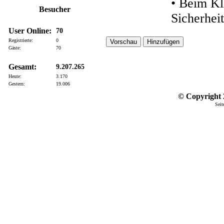
• Beim Kl
Besucher
Sicherhei
User Online:
70
Registrierte:
0
Gäste:
70
Gesamt:
9.207.265
Heute:
3.170
Gestern:
19.006
© Copyright 2
Seit