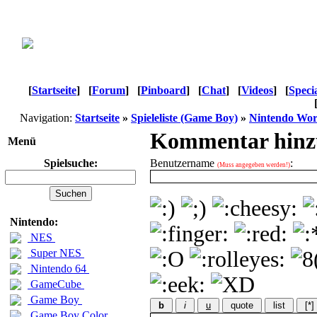
[
Startseite
]
[
Forum
]
[
Pinboard
]
[
Chat
]
[
Videos
]
[
Speci
Navigation:
Startseite
»
Spieleliste (Game Boy)
»
Nintendo Wor
Kommentar hinz
Menü
Spielsuche:
Benutzername
:
(Muss angegeben werden!)
Nintendo:
NES
Super NES
Nintendo 64
GameCube
Game Boy
b
i
u
quote
list
[*]
Game Boy Color