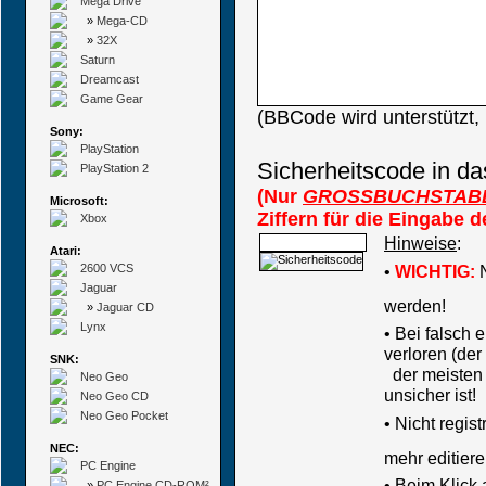
Mega Drive
»
Mega-CD
»
32X
Saturn
Dreamcast
Game Gear
(BBCode wird unterstützt
Sony:
PlayStation
Sicherheitscode in da
PlayStation 2
(Nur
GROSSBUCHSTAB
Microsoft:
Ziffern für die Eingabe 
Xbox
Hinweise
:
Atari:
2600 VCS
•
WICHTIG:
N
Jaguar
werden!
»
Jaguar CD
Lynx
• Bei falsch
verloren (der
SNK:
der meisten B
Neo Geo
unsicher ist!
Neo Geo CD
Neo Geo Pocket
•
Nicht regis
NEC:
mehr editiere
PC Engine
• Beim Klick
»
PC Engine CD-ROM²