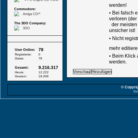
werden!
Commodore:
• Bei falsch
Amiga CD³²
verloren (der
The 3DO Company:
der meisten B
3DO
unsicher ist!
•
Nicht regis
Besucher
mehr editiere
78
User Online:
Registrierte:
0
• Beim Klick
Gäste:
78
werden.
9.216.317
Gesamt:
Heute:
12.222
Gestern:
19.006
© Copyrig
Sei