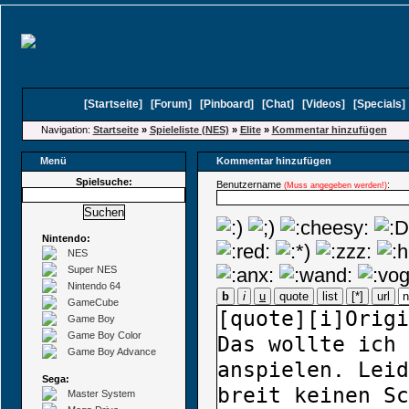
[
Startseite
]
[
Forum
]
[
Pinboard
]
[
Chat
]
[
Videos
]
[
Specials
Navigation:
Startseite
»
Spieleliste (NES)
»
Elite
»
Kommentar hinzufügen
Menü
Kommentar hinzufügen
Spielsuche:
Benutzername
:
(Muss angegeben werden!)
Nintendo:
NES
Super NES
Nintendo 64
b
i
u
quote
list
[*]
url
GameCube
Game Boy
Game Boy Color
Game Boy Advance
Sega:
Master System