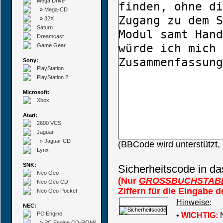
Mega Drive
»
Mega-CD
»
32X
Saturn
Dreamcast
Game Gear
Sony:
PlayStation
PlayStation 2
Microsoft:
Xbox
Atari:
2600 VCS
Jaguar
»
Jaguar CD
(BBCode wird unterstützt
Lynx
SNK:
Sicherheitscode in da
Neo Geo
(Nur
GROSSBUCHSTAB
Neo Geo CD
Ziffern für die Eingabe 
Neo Geo Pocket
Hinweise
:
NEC:
PC Engine
•
WICHTIG:
N
»
PC Engine CD-ROM²