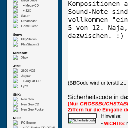
Mega Drive
»
Mega-CD
»
32X
Saturn
Dreamcast
Game Gear
Sony:
PlayStation
PlayStation 2
Microsoft:
Xbox
Atari:
2600 VCS
Jaguar
»
Jaguar CD
(BBCode wird unterstützt
Lynx
SNK:
Sicherheitscode in da
Neo Geo
(Nur
GROSSBUCHSTAB
Neo Geo CD
Ziffern für die Eingabe 
Neo Geo Pocket
Hinweise
:
NEC:
PC Engine
•
WICHTIG:
N
»
PC Engine CD-ROM²