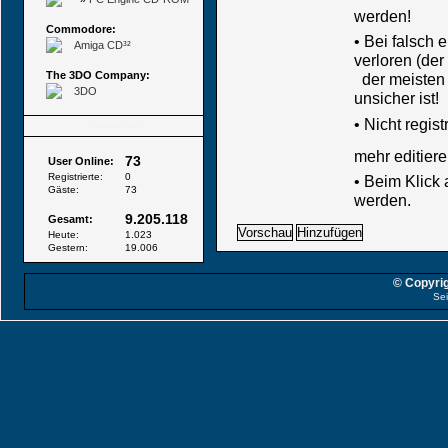
werden!
Commodore:
• Bei falsch
Amiga CD³²
verloren (der
The 3DO Company:
der meisten B
3DO
unsicher ist!
•
Nicht regis
Besucher
mehr editiere
73
User Online:
Registrierte:
0
• Beim Klick
Gäste:
73
werden.
9.205.118
Gesamt:
Heute:
1.023
Gestern:
19.006
© Copyrig
Sei