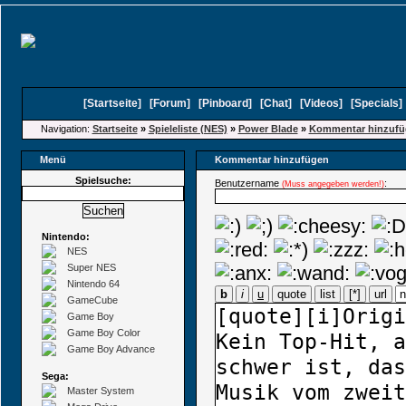
[
Startseite
]
[
Forum
]
[
Pinboard
]
[
Chat
]
[
Videos
]
[
Specials
Navigation:
Startseite
»
Spieleliste (NES)
»
Power Blade
»
Kommentar hinzufü
Menü
Kommentar hinzufügen
Spielsuche:
Benutzername
:
(Muss angegeben werden!)
Nintendo:
NES
Super NES
Nintendo 64
b
i
u
quote
list
[*]
url
GameCube
Game Boy
Game Boy Color
Game Boy Advance
Sega:
Master System