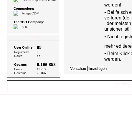
werden!
Commodore:
• Bei falsch
Amiga CD³²
verloren (der
The 3DO Company:
der meisten B
3DO
unsicher ist!
•
Nicht regis
Besucher
mehr editiere
65
User Online:
Registrierte:
0
• Beim Klick
Gäste:
65
werden.
9.196.858
Gesamt:
Heute:
11.769
Gestern:
23.837
© Copyrig
Sei