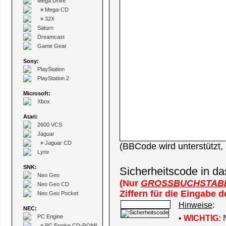
Mega Drive
»
Mega-CD
»
32X
Saturn
Dreamcast
Game Gear
Sony:
PlayStation
PlayStation 2
Microsoft:
Xbox
Atari:
2600 VCS
Jaguar
»
Jaguar CD
(BBCode wird unterstützt
Lynx
SNK:
Sicherheitscode in da
Neo Geo
(Nur
GROSSBUCHSTAB
Neo Geo CD
Ziffern für die Eingabe 
Neo Geo Pocket
Hinweise
:
NEC:
PC Engine
•
WICHTIG:
N
»
PC Engine CD-ROM²