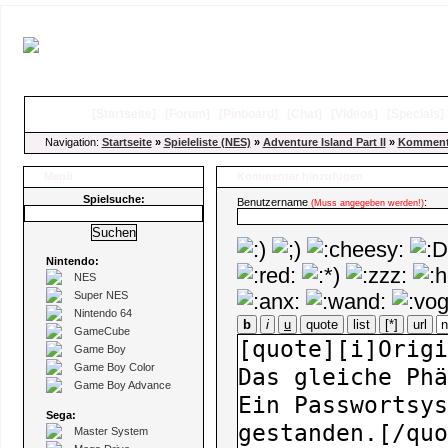
[
Startseite
]
[
Forum
]
[
Pinboard
]
[
Chat
]
[
Videos
]
[
Specials
Navigation:
Startseite
»
Spieleliste (NES)
»
Adventure Island Part II
»
Kommenta
Menü
Kommentar hinzufügen
Spielsuche:
Benutzername
:
(Muss angegeben werden!)
Nintendo:
NES
Super NES
Nintendo 64
b
i
u
quote
list
[*]
url
GameCube
Game Boy
Game Boy Color
Game Boy Advance
Sega:
Master System