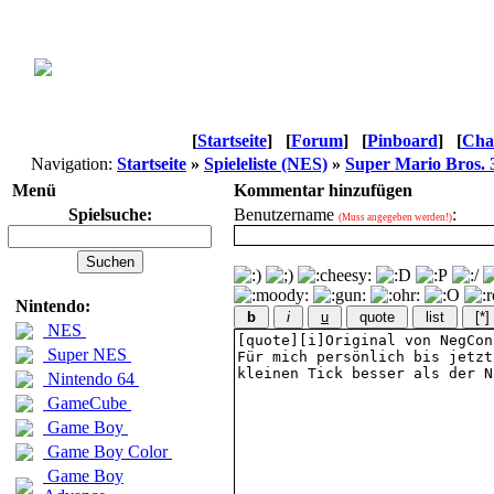
[
Startseite
]
[
Forum
]
[
Pinboard
]
[
Cha
Navigation:
Startseite
»
Spieleliste (NES)
»
Super Mario Bros. 
Menü
Kommentar hinzufügen
Spielsuche:
Benutzername
:
(Muss angegeben werden!)
Nintendo:
b
i
u
quote
list
[*]
NES
Super NES
Nintendo 64
GameCube
Game Boy
Game Boy Color
Game Boy