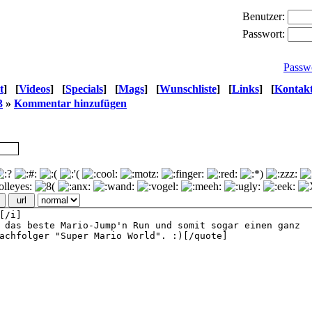
Benutzer:
Passwort:
Passw
t
]
[
Videos
]
[
Specials
]
[
Mags
]
[
Wunschliste
]
[
Links
]
[
Kontak
3
»
Kommentar hinzufügen
url