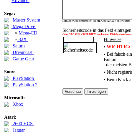
Advance
Sega:
Master System
(BBCode wird unterstützt, HTML wird
NICHT
unterstützt)
Mega Drive
Sicherheitscode in das Feld eintragen
»
Mega-CD
(Nur
GROSSBUCHSTABEN
, auch wenn Kleinbuchstaben an
»
32X
Hinweise
:
Saturn
•
WICHTIG:
Dreamcast
• Bei falsch e
Game Gear
Button
der meisten Br
Sony:
•
Nicht registr
PlayStation
• Beim Klick a
PlayStation 2
Microsoft:
Xbox
Atari:
2600 VCS
Jaguar