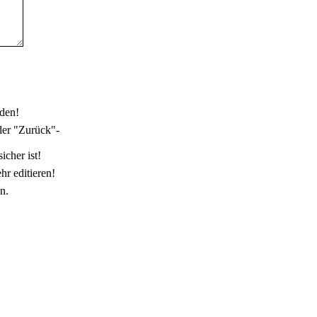
den!
der "Zurück"-
icher ist!
r editieren!
n.