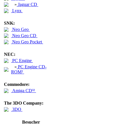
»
Jaguar CD
Lynx
SNK:
Neo Geo
Neo Geo CD
Neo Geo Pocket
NEC:
PC Engine
»
PC Engine CD-
ROM²
Commodore:
Amiga CD³²
The 3DO Company:
3DO
Besucher