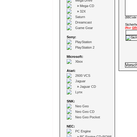
Mega Drive
»
Mega-CD
»
32X
Saturn
(BBCode 
Dreamcast
Sicherhe
Game Gear
(Nur
GR
Sony:
PlayStation
PlayStation 2
Microsoft:
Xbox
Atari:
2600 VCS
Jaguar
»
Jaguar CD
Lynx
SNK:
Neo Geo
Neo Geo CD
Neo Geo Pocket
NEC:
PC Engine
»
PC Engine CD-ROM²