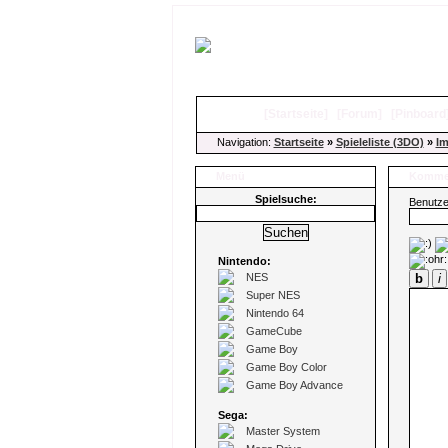
[
Startseite
]
[
Forum
]
[
Pinboard
Navigation:
Startseite
»
Spieleliste (3DO)
»
Im
Menü
Kommen
Spielsuche:
Benutz
Nintendo:
NES
b
i
Super NES
Nintendo 64
GameCube
Game Boy
Game Boy Color
Game Boy Advance
Sega:
Master System