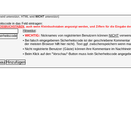
wird unterstützt, HTML wird
NICHT
unterstützt)
itscode in das Feld eintragen:
OSSBUCHSTABEN
, auch wenn Kleinbuchstaben angezeigt werden, und Ziffern für die Eingabe de
Hinweise
:
•
WICHTIG:
Nicknames von registrierten Benutzern können
NICHT
verwend
• Bei falsch eingegebenen Sicherheitscode ist der geschriebene Kommentar 
der meisten Browser hilft hier nicht). Text ggf. zwischenspeichern wenn man
•
Nicht registrierte Benutzer (Gäste) können ihre Kommentare im Nachhinein 
• Beim Klick auf den "Vorschau"-Button muss kein Sicherheitscode angegeb