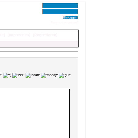
Benutzer:
Passwort:
Passwort vergessen?
ut
]
[
Impressum
]
[
Registrieren
]