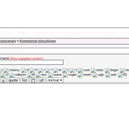
]
[
Chat
]
[
Videos
]
[
Specials
]
[
Mags
]
[
Wunschliste
]
[
Links
]
[
Kontakt
]
[
Abo
mercenary
»
Kommentar hinzufügen
tar hinzufügen
ername
:
(Muss angegeben werden!)
u
quote
list
[*]
url