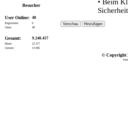
• Beim Kl
Besucher
Sicherhei
User Online:
48
Registrierte:
0
Gäste:
48
Gesamt:
9.240.457
Heute:
22.377
Gestern:
13.985
© Copyright 2
Seit