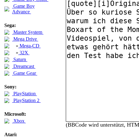
Game Boy
Advance
Sega:
Master System
Mega Drive
»
Mega-CD
»
32X
Saturn
Dreamcast
Game Gear
Sony:
PlayStation
PlayStation 2
Microsoft:
Xbox
(BBCode wird unterstützt, HT
Atari: