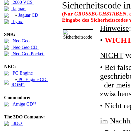
2600 VCS
Sicherheitscode in
Jaguar
(Nur
GROSSBUCHSTABEN
,
»
Jaguar CD
Eingabe des Sicherheitscodes
Lynx
Hinweise
:
SNK:
•
WICHT
Neo Geo
Neo Geo CD
Neo Geo Pocket
NICHT
ve
• Bei fals
NEC:
PC Engine
geschrieb
»
PC Engine CD-
der meiste
ROM²
zwischens
Commodore:
Amiga CD³²
•
Nicht re
The 3DO Company:
im Nachhi
3DO