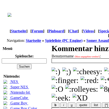
[
Startseite
]
[
Forum
]
[
Pinboard
]
[
Chat
]
[
Videos
]
[
Speci
Navigation:
Startseite
»
Spieleliste (PC Engine)
»
Somer Assaul
Kommentar hinz
Menü
Spielsuche:
Benutzername
:
(Muss angegeben werden!)
Nintendo:
NES
Super NES
Nintendo 64
GameCube
Game Boy
b
i
u
quote
list
[*]
Game Boy Color