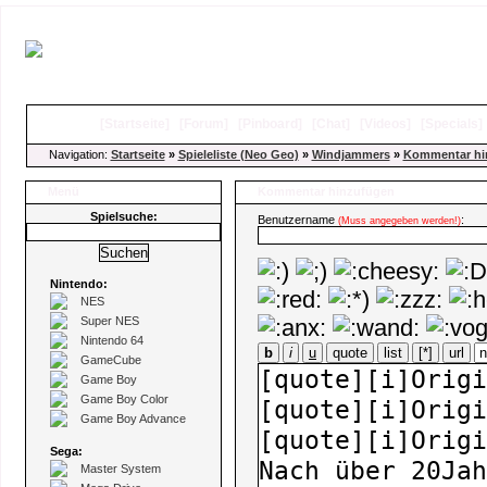
[
Startseite
]
[
Forum
]
[
Pinboard
]
[
Chat
]
[
Videos
]
[
Specials
Navigation:
Startseite
»
Spieleliste (Neo Geo)
»
Windjammers
»
Kommentar hi
Menü
Kommentar hinzufügen
Spielsuche:
Benutzername
:
(Muss angegeben werden!)
Nintendo:
NES
Super NES
Nintendo 64
b
i
u
quote
list
[*]
url
GameCube
Game Boy
Game Boy Color
Game Boy Advance
Sega:
Master System