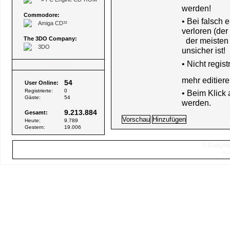
werden!
Commodore:
• Bei falsch
Amiga CD³²
verloren (der
The 3DO Company:
der meisten B
3DO
unsicher ist!
•
Nicht regis
Besucher
mehr editiere
54
User Online:
Registrierte:
0
• Beim Klick
Gäste:
54
werden.
9.213.884
Gesamt:
Heute:
9.789
Gestern:
19.006
© Copyrig
Sei