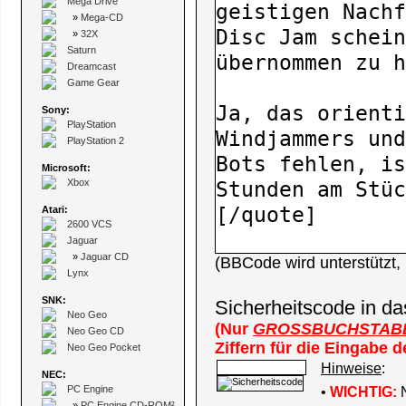
Mega Drive
»
Mega-CD
»
32X
Saturn
Dreamcast
Game Gear
Sony:
PlayStation
PlayStation 2
Microsoft:
Xbox
Atari:
2600 VCS
Jaguar
»
Jaguar CD
(BBCode wird unterstützt
Lynx
SNK:
Sicherheitscode in da
Neo Geo
(Nur
GROSSBUCHSTAB
Neo Geo CD
Ziffern für die Eingabe 
Neo Geo Pocket
Hinweise
:
NEC:
PC Engine
•
WICHTIG:
N
»
PC Engine CD-ROM²