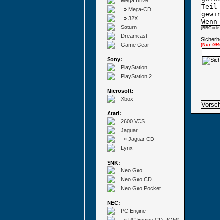
Mega Drive
»
Mega-CD
»
32X
Saturn
(BBCode 
Dreamcast
Sicherhe
Game Gear
(Nur
GR
Sony:
PlayStation
PlayStation 2
Microsoft:
Xbox
Atari:
2600 VCS
Jaguar
»
Jaguar CD
Lynx
SNK:
Neo Geo
Neo Geo CD
Neo Geo Pocket
NEC:
PC Engine
»
PC Engine CD-ROM²