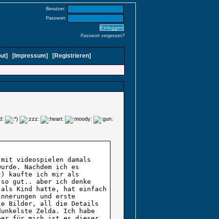
Benutzer:
Passwort:
Passwort vergessen?
ut
]
[
Impressum
]
[
Registrieren
]