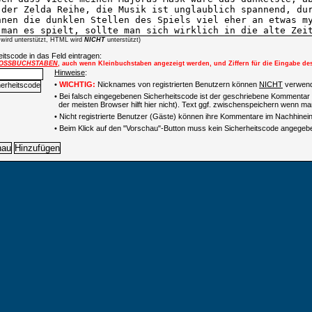
wird unterstützt, HTML wird
NICHT
unterstützt)
itscode in das Feld eintragen:
OSSBUCHSTABEN
, auch wenn Kleinbuchstaben angezeigt werden, und Ziffern für die Eingabe de
Hinweise
:
•
WICHTIG:
Nicknames von registrierten Benutzern können
NICHT
verwend
• Bei falsch eingegebenen Sicherheitscode ist der geschriebene Kommentar 
der meisten Browser hilft hier nicht). Text ggf. zwischenspeichern wenn man
•
Nicht registrierte Benutzer (Gäste) können ihre Kommentare im Nachhinein 
• Beim Klick auf den "Vorschau"-Button muss kein Sicherheitscode angegeb