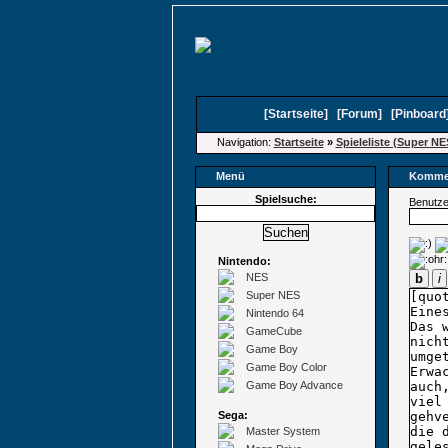
[
Startseite
]
[
Forum
]
[
Pinboard
Navigation:
Startseite
»
Spieleliste (Super NE
Menü
Kommen
Spielsuche:
Benutz
Nintendo:
NES
b
i
Super NES
Nintendo 64
GameCube
Game Boy
Game Boy Color
Game Boy Advance
Sega:
Master System