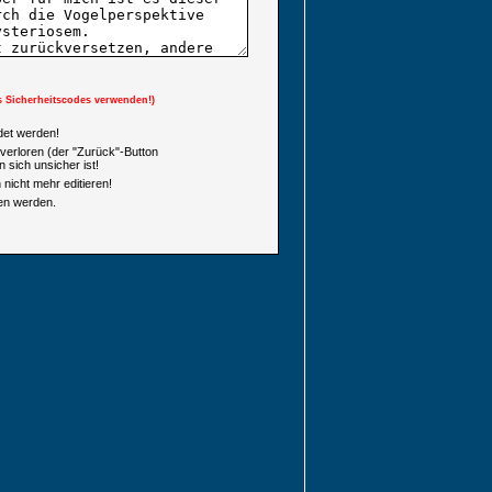
s Sicherheitscodes verwenden!)
et werden!
verloren (der "Zurück"-Button
 sich unsicher ist!
nicht mehr editieren!
en werden.