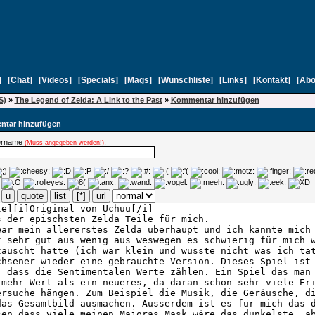
]
[
Chat
]
[
Videos
]
[
Specials
]
[
Mags
]
[
Wunschliste
]
[
Links
]
[
Kontakt
]
[
Abo
S)
»
The Legend of Zelda: A Link to the Past
»
Kommentar hinzufügen
tar hinzufügen
ername
:
(Muss angegeben werden!)
u
quote
list
[*]
url