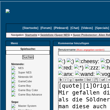
[
Startseite
]
[
Forum
]
[
Pinboard
]
[
Chat
]
[
Videos
]
[
Specials
Navigation:
Startseite
»
Spieleliste (Super NES)
»
Super Probotector: Alien Re
Menü
Kommentar hinzufügen
Spielsuche:
Benutzername
:
(Muss angegeben werden!)
Nintendo:
NES
Super NES
Nintendo 64
b
i
u
quote
list
[*]
url
GameCube
Game Boy
Game Boy Color
Game Boy Advance
Sega:
Master System