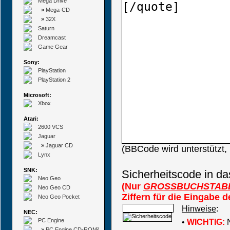
Mega Drive
»
Mega-CD
»
32X
Saturn
Dreamcast
Game Gear
Sony:
PlayStation
PlayStation 2
Microsoft:
Xbox
Atari:
2600 VCS
Jaguar
»
Jaguar CD
(BBCode wird unterstützt
Lynx
SNK:
Sicherheitscode in da
Neo Geo
(Nur
GROSSBUCHSTAB
Neo Geo CD
Ziffern für die Eingabe 
Neo Geo Pocket
Hinweise
:
NEC:
PC Engine
•
WICHTIG:
N
»
PC Engine CD-ROM²