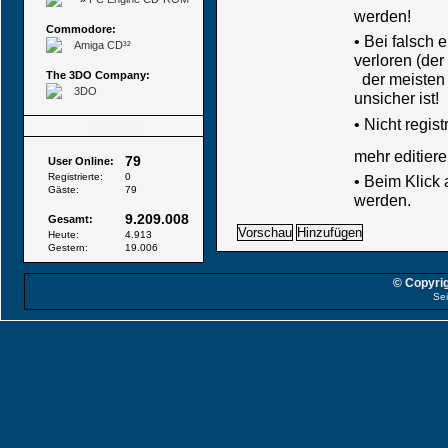
werden!
Commodore:
• Bei falsch
Amiga CD³²
verloren (der
The 3DO Company:
der meisten B
3DO
unsicher ist!
•
Nicht regis
Besucher
mehr editiere
79
User Online:
Registrierte:
0
• Beim Klick
Gäste:
79
werden.
9.209.008
Gesamt:
Heute:
4.913
Gestern:
19.006
© Copyrig
Sei