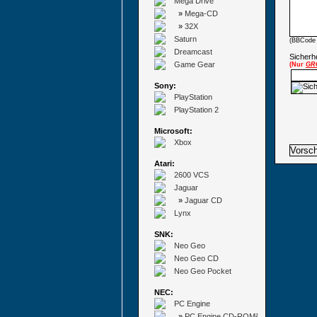
Mega Drive
»
Mega-CD
»
32X
Saturn
(BBCode 
Dreamcast
Sicherhe
Game Gear
(Nur
GR
Sony:
PlayStation
PlayStation 2
Microsoft:
Xbox
Atari:
2600 VCS
Jaguar
»
Jaguar CD
Lynx
SNK:
Neo Geo
Neo Geo CD
Neo Geo Pocket
NEC:
PC Engine
»
PC Engine CD-ROM²