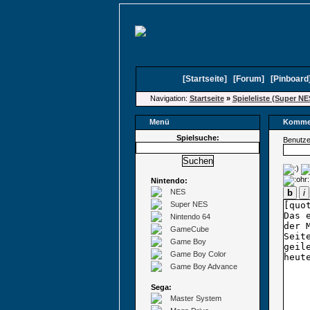
[
Startseite
]
[
Forum
]
[
Pinboard
Navigation:
Startseite
»
Spieleliste (Super NE
Menü
Kommen
Spielsuche:
Benutz
Nintendo:
NES
b
i
Super NES
Nintendo 64
GameCube
Game Boy
Game Boy Color
Game Boy Advance
Sega:
Master System