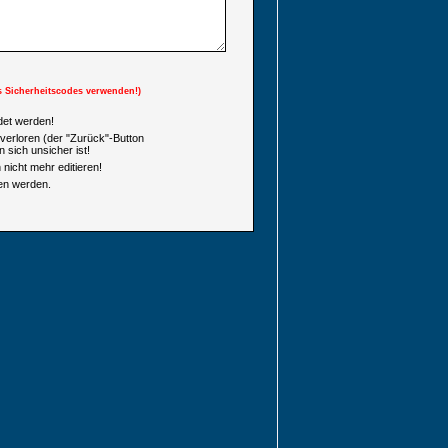
s Sicherheitscodes verwenden!)
et werden!
verloren (der "Zurück"-Button
 sich unsicher ist!
nicht mehr editieren!
en werden.