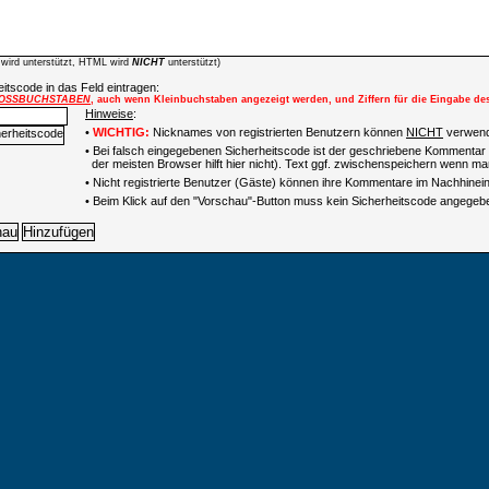
wird unterstützt, HTML wird
NICHT
unterstützt)
itscode in das Feld eintragen:
OSSBUCHSTABEN
, auch wenn Kleinbuchstaben angezeigt werden, und Ziffern für die Eingabe de
Hinweise
:
•
WICHTIG:
Nicknames von registrierten Benutzern können
NICHT
verwend
• Bei falsch eingegebenen Sicherheitscode ist der geschriebene Kommentar 
der meisten Browser hilft hier nicht). Text ggf. zwischenspeichern wenn man
•
Nicht registrierte Benutzer (Gäste) können ihre Kommentare im Nachhinein 
• Beim Klick auf den "Vorschau"-Button muss kein Sicherheitscode angegeb