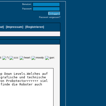
Benutzer:
Passwort:
Passwort vergessen?
ut
]
[
Impressum
]
[
Registrieren
]