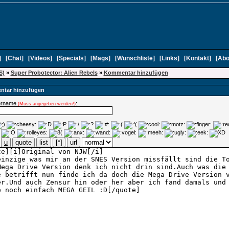
]
[
Chat
]
[
Videos
]
[
Specials
]
[
Mags
]
[
Wunschliste
]
[
Links
]
[
Kontakt
]
[
Abo
S)
»
Super Probotector: Alien Rebels
»
Kommentar hinzufügen
tar hinzufügen
ername
:
(Muss angegeben werden!)
u
quote
list
[*]
url