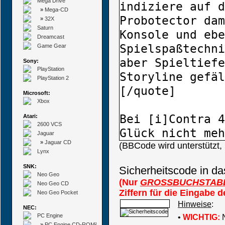
Mega Drive
»
Mega-CD
»
32X
Saturn
Dreamcast
Game Gear
Sony:
PlayStation
PlayStation 2
Microsoft:
Xbox
Atari:
2600 VCS
Jaguar
»
Jaguar CD
(BBCode wird unterstützt
Lynx
SNK:
Sicherheitscode in da
Neo Geo
(Nur
GROSSBUCHSTAB
Neo Geo CD
Ziffern für die Eingabe 
Neo Geo Pocket
Hinweise
:
NEC:
PC Engine
•
WICHTIG:
N
»
PC Engine CD-ROM²