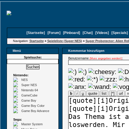
[
Startseite
]
[
Forum
]
[
Pinboard
]
[
Chat
]
[
Videos
]
[
Specials
Navigation:
Startseite
»
Spieleliste (Super NES)
»
Super Probotector: Alien Re
Menü
Kommentar hinzufügen
Spielsuche:
Benutzername
:
(Muss angegeben werden!)
Nintendo:
NES
Super NES
Nintendo 64
b
i
u
quote
list
[*]
url
GameCube
Game Boy
Game Boy Color
Game Boy Advance
Sega:
Master System