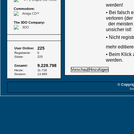
werden!
Commodore:
• Bei falsch
Amiga CD³²
verloren (der
The 3DO Company:
der meisten B
3DO
unsicher ist!
•
Nicht regis
Besucher
mehr editiere
225
User Online:
Registrierte:
0
• Beim Klick
Gäste:
225
werden.
9.229.798
Gesamt:
Heute:
11.718
Gestern:
13.985
© Copyrig
Sei