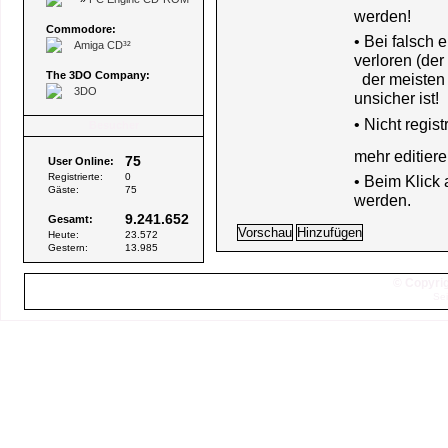
werden!
Commodore:
• Bei falsch
Amiga CD³²
verloren (der
The 3DO Company:
der meisten B
3DO
unsicher ist!
•
Nicht regis
Besucher
mehr editiere
75
User Online:
Registrierte:
0
• Beim Klick
Gäste:
75
werden.
9.241.652
Gesamt:
Heute:
23.572
Gestern:
13.985
© Copyrig
Sei