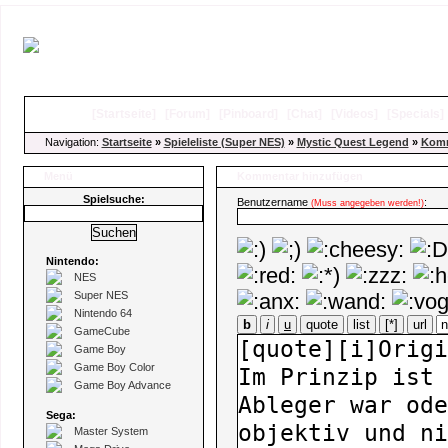
[
Startseite
]
[
Forum
]
[
Pinboard
]
[
Chat
]
[
Videos
]
[
Specials
Navigation:
Startseite
»
Spieleliste (Super NES)
»
Mystic Quest Legend
»
Komm
Menü
Kommentar hinzufügen
Spielsuche:
Benutzername
:
(Muss angegeben werden!)
Nintendo:
NES
Super NES
Nintendo 64
b
i
u
quote
list
[*]
url
GameCube
Game Boy
Game Boy Color
Game Boy Advance
Sega:
Master System