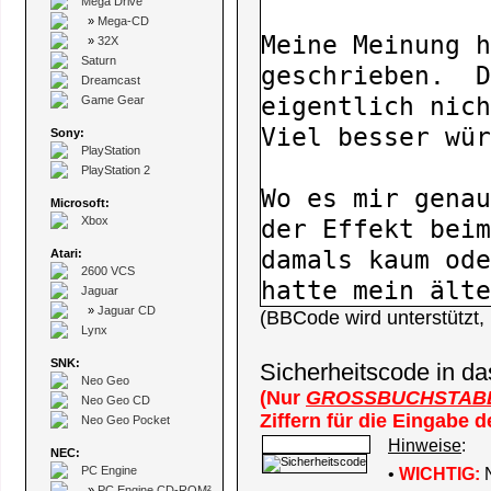
Mega Drive
»
Mega-CD
»
32X
Saturn
Dreamcast
Game Gear
Sony:
PlayStation
PlayStation 2
Microsoft:
Xbox
Atari:
2600 VCS
Jaguar
»
Jaguar CD
(BBCode wird unterstützt
Lynx
SNK:
Sicherheitscode in da
Neo Geo
(Nur
GROSSBUCHSTAB
Neo Geo CD
Ziffern für die Eingabe 
Neo Geo Pocket
Hinweise
:
NEC:
PC Engine
•
WICHTIG:
N
»
PC Engine CD-ROM²