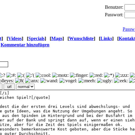
Benutzer:
Passwort:
Passw
t
]
[
Videos
]
[
Specials
]
[
Mags
]
[
Wunschliste
]
[
Links
]
[
Kontak
»
Kommentar hinzufügen
url