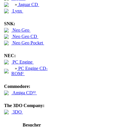
»
Jaguar CD
Lynx
SNK:
Neo Geo
Neo Geo CD
Neo Geo Pocket
NEC:
PC Engine
»
PC Engine CD-
ROM²
Commodore:
Amiga CD³²
The 3DO Company:
3DO
Besucher