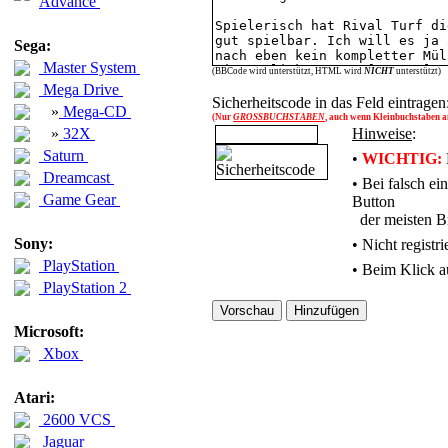
Advance
Sega:
Master System
(BBCode wird unterstützt, HTML wird
NICHT
unterstützt)
Mega Drive
Sicherheitscode in das Feld eintragen
»
Mega-CD
(Nur
GROSSBUCHSTABEN
, auch wenn Kleinbuchstaben an
»
32X
Hinweise
:
Saturn
•
WICHTIG:
Dreamcast
• Bei falsch e
Game Gear
Button
der meisten Br
Sony:
•
Nicht registr
PlayStation
• Beim Klick a
PlayStation 2
Microsoft:
Xbox
Atari:
2600 VCS
Jaguar