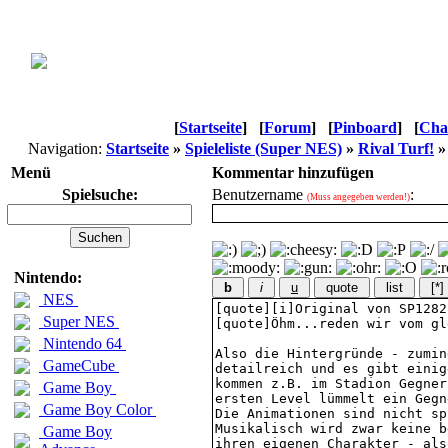
[
Startseite
]
[
Forum
]
[
Pinboard
]
[
Cha
Navigation:
Startseite
»
Spieleliste (Super NES)
»
Rival Turf!
Menü
Kommentar hinzufügen
Spielsuche:
Benutzername
:
(Muss angegeben werden!)
Nintendo:
b
i
u
quote
list
[*]
NES
Super NES
Nintendo 64
GameCube
Game Boy
Game Boy Color
Game Boy