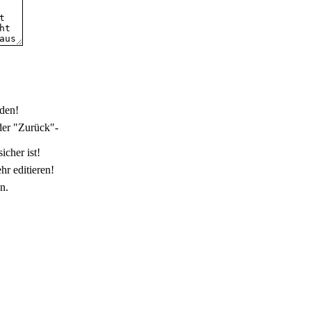
den!
der "Zurück"-
icher ist!
r editieren!
n.