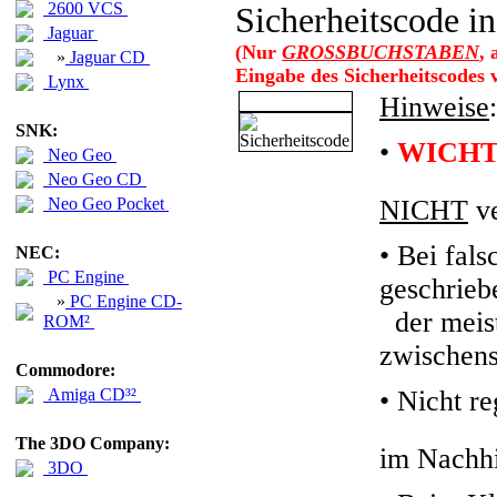
2600 VCS
Sicherheitscode in
Jaguar
(Nur
GROSSBUCHSTABEN
,
»
Jaguar CD
Eingabe des Sicherheitscodes
Lynx
Hinweise
:
SNK:
•
WICHT
Neo Geo
Neo Geo CD
Neo Geo Pocket
NICHT
ve
• Bei fals
NEC:
PC Engine
geschrieb
»
PC Engine CD-
der meiste
ROM²
zwischens
Commodore:
Amiga CD³²
•
Nicht re
The 3DO Company:
im Nachhi
3DO