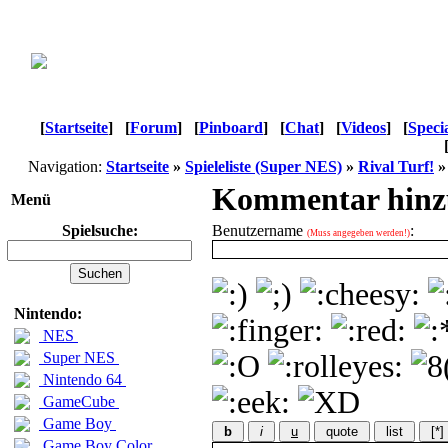
[
Startseite
]
[
Forum
]
[
Pinboard
]
[
Chat
]
[
Videos
]
[
Speci
Navigation:
Startseite
»
Spieleliste (Super NES)
»
Rival Turf!
Kommentar hinz
Menü
Spielsuche:
Benutzername
:
(Muss angegeben werden!)
Nintendo:
NES
Super NES
Nintendo 64
GameCube
Game Boy
b
i
u
quote
list
[*]
Game Boy Color