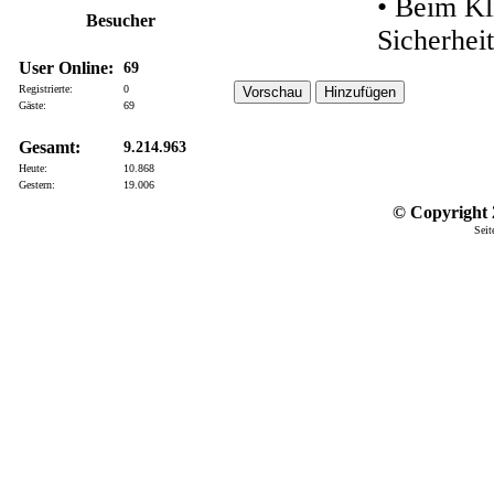
• Beim Kl
Besucher
Sicherhei
User Online:
69
Registrierte:
0
Gäste:
69
Gesamt:
9.214.963
Heute:
10.868
Gestern:
19.006
© Copyright 2
Seit