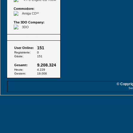
Commodore:
Amiga CD³²
The 3DO Company:
3DO
Besucher
151
User Online:
Registrierte:
0
Gäste:
151
9.208.324
Gesamt:
Heute:
4.229
Gestern:
19.006
© Copyrig
Sei