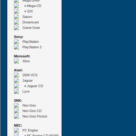
Mega Drive
»
Mega-CD
»
32X
Saturn
Dreamcast
Game Gear
Sony:
PlayStation
PlayStation 2
Microsoft:
Xbox
Atari:
2600 VCS
Jaguar
»
Jaguar CD
Lynx
SNK:
Neo Geo
Neo Geo CD
Neo Geo Pocket
NEC:
PC Engine
»
PC Engine CD-ROM²