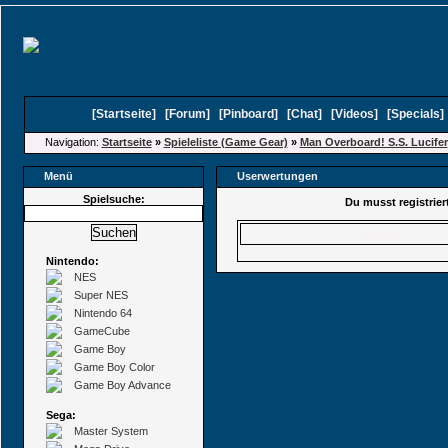
[
Startseite
]
[
Forum
]
[
Pinboard
]
[
Chat
]
[
Videos
]
[
Specials
Navigation:
Startseite
»
Spieleliste (Game Gear)
»
Man Overboard! S.S. Lucifer
Menü
Userwertungen
Spielsuche:
Du musst registrie
Benutzer
Nintendo:
NES
Super NES
Nintendo 64
GameCube
Game Boy
Game Boy Color
Game Boy Advance
Sega:
Master System