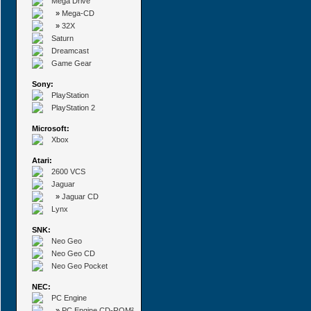
Mega Drive
»
Mega-CD
»
32X
Saturn
Dreamcast
Game Gear
Sony:
PlayStation
PlayStation 2
Microsoft:
Xbox
Atari:
2600 VCS
Jaguar
»
Jaguar CD
Lynx
SNK:
Neo Geo
Neo Geo CD
Neo Geo Pocket
NEC:
PC Engine
»
PC Engine CD-ROM²