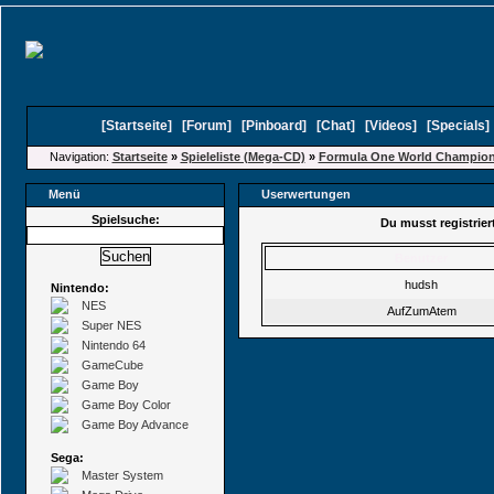
[
Startseite
]
[
Forum
]
[
Pinboard
]
[
Chat
]
[
Videos
]
[
Specials
Navigation:
Startseite
»
Spieleliste (Mega-CD)
»
Formula One World Champions
Menü
Userwertungen
Spielsuche:
Du musst registrie
Benutzer
hudsh
Nintendo:
NES
AufZumAtem
Super NES
Nintendo 64
GameCube
Game Boy
Game Boy Color
Game Boy Advance
Sega:
Master System