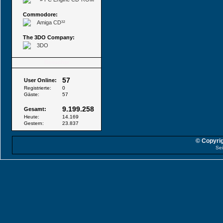
Commodore:
Amiga CD³²
The 3DO Company:
3DO
Besucher
57
User Online:
Registrierte:
0
Gäste:
57
9.199.258
Gesamt:
Heute:
14.169
Gestern:
23.837
© Copyrig
Sei