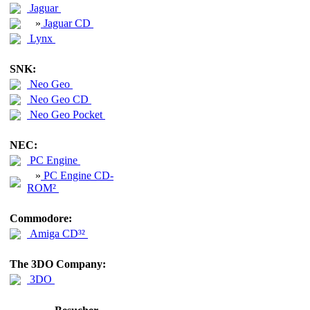
Jaguar
»
Jaguar CD
Lynx
SNK:
Neo Geo
Neo Geo CD
Neo Geo Pocket
NEC:
PC Engine
»
PC Engine CD-
ROM²
Commodore:
Amiga CD³²
The 3DO Company:
3DO