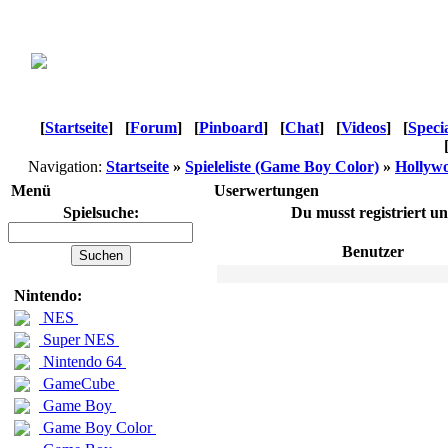
[
Startseite
]
[
Forum
]
[
Pinboard
]
[
Chat
]
[
Videos
]
[
Speci
Navigation:
Startseite
»
Spieleliste (Game Boy Color)
»
Hollywo
Menü
Userwertungen
Spielsuche:
Du musst registriert u
Benutzer
Nintendo:
NES
Super NES
Nintendo 64
GameCube
Game Boy
Game Boy Color