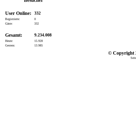
Besucher
User Online:
332
Registrierte:
0
Gäste:
332
Gesamt:
9.234.008
Heute:
15.928
Gestern:
13.985
© Copyright 2
Seit