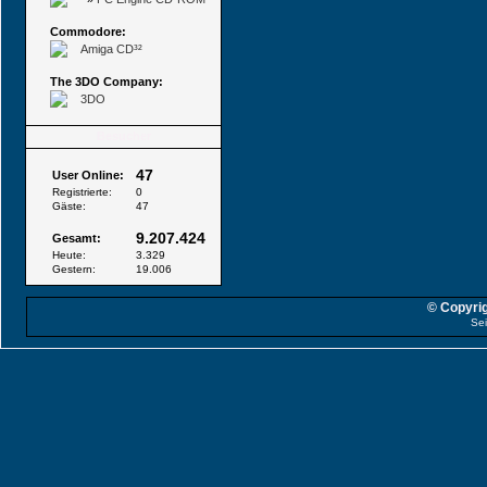
Commodore:
Amiga CD³²
The 3DO Company:
3DO
Besucher
47
User Online:
Registrierte:
0
Gäste:
47
9.207.424
Gesamt:
Heute:
3.329
Gestern:
19.006
© Copyrig
Sei