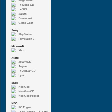
Mega Drive
»
Mega-CD
»
32X
Saturn
Dreamcast
Game Gear
Sony:
PlayStation
PlayStation 2
Microsoft:
Xbox
Atari:
2600 VCS
Jaguar
»
Jaguar CD
Lynx
SNK:
Neo Geo
Neo Geo CD
Neo Geo Pocket
NEC:
PC Engine
»
PC Engine CD-ROM²