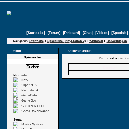
[
Startseite
]
[
Forum
]
[
Pinboard
]
[
Chat
]
[
Videos
]
[
Specials
Navigation:
Startseite
»
Spieleliste (PlayStation 2)
»
Whiteout
»
Bewertungen
Menü
Userwertungen
Spielsuche:
Du musst registrie
Benutzer
Nintendo:
NES
Super NES
Nintendo 64
GameCube
Game Boy
Game Boy Color
Game Boy Advance
Sega:
Master System