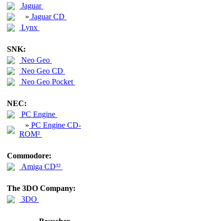
Jaguar
»
Jaguar CD
Lynx
SNK:
Neo Geo
Neo Geo CD
Neo Geo Pocket
NEC:
PC Engine
»
PC Engine CD-
ROM²
Commodore:
Amiga CD³²
The 3DO Company:
3DO