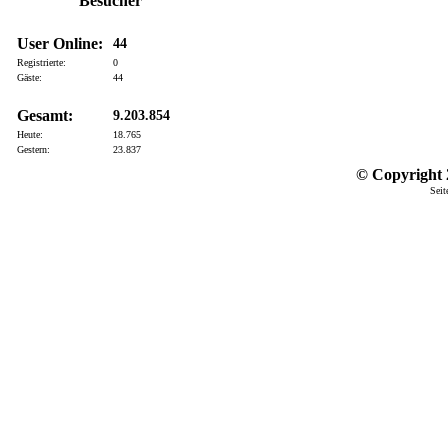
Besucher
User Online:
44
Registrierte:
0
Gäste:
44
Gesamt:
9.203.854
Heute:
18.765
Gestern:
23.837
© Copyright 2
Seit