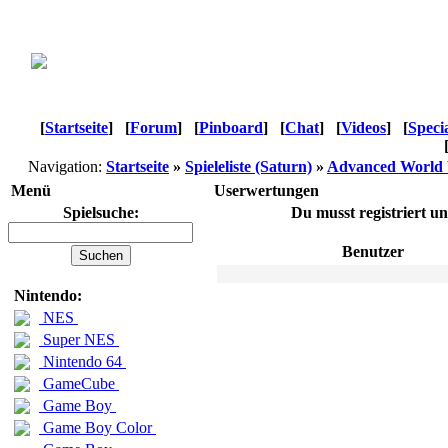
[
Startseite
]
[
Forum
]
[
Pinboard
]
[
Chat
]
[
Videos
]
[
Speci
Navigation:
Startseite
»
Spieleliste (Saturn)
»
Advanced World 
Menü
Userwertungen
Spielsuche:
Du musst registriert u
Benutzer
Nintendo:
NES
Super NES
Nintendo 64
GameCube
Game Boy
Game Boy Color