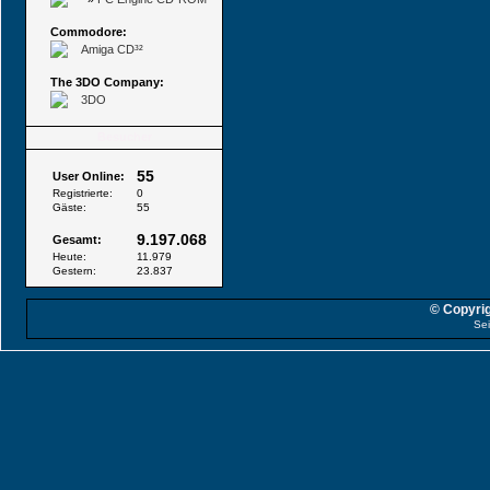
Commodore:
Amiga CD³²
The 3DO Company:
3DO
Besucher
55
User Online:
Registrierte:
0
Gäste:
55
9.197.068
Gesamt:
Heute:
11.979
Gestern:
23.837
© Copyrig
Sei