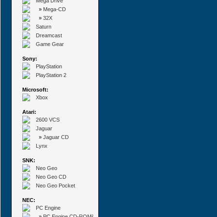
Mega Drive
»
Mega-CD
»
32X
Saturn
Dreamcast
Game Gear
Sony:
PlayStation
PlayStation 2
Microsoft:
Xbox
Atari:
2600 VCS
Jaguar
»
Jaguar CD
Lynx
SNK:
Neo Geo
Neo Geo CD
Neo Geo Pocket
NEC:
PC Engine
»
PC Engine CD-ROM²