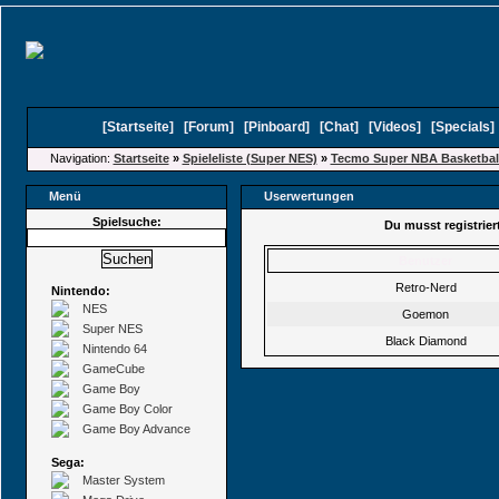
[
Startseite
]
[
Forum
]
[
Pinboard
]
[
Chat
]
[
Videos
]
[
Specials
Navigation:
Startseite
»
Spieleliste (Super NES)
»
Tecmo Super NBA Basketbal
Menü
Userwertungen
Spielsuche:
Du musst registrie
Benutzer
Retro-Nerd
Nintendo:
NES
Goemon
Super NES
Black Diamond
Nintendo 64
GameCube
Game Boy
Game Boy Color
Game Boy Advance
Sega:
Master System