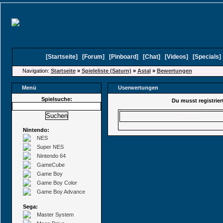
[
Startseite
]
[
Forum
]
[
Pinboard
]
[
Chat
]
[
Videos
]
[
Specials
Navigation:
Startseite
»
Spieleliste (Saturn)
»
Astal
»
Bewertungen
Menü
Userwertungen
Spielsuche:
Du musst registrie
Benutzer
Nintendo:
NES
Super NES
Nintendo 64
GameCube
Game Boy
Game Boy Color
Game Boy Advance
Sega:
Master System