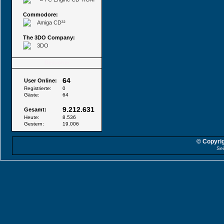
Commodore:
Amiga CD³²
The 3DO Company:
3DO
Besucher
64
User Online:
Registrierte:
0
Gäste:
64
9.212.631
Gesamt:
Heute:
8.536
Gestern:
19.006
© Copyrig
Sei