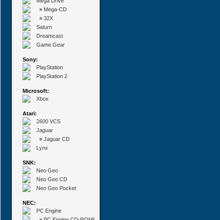
Mega Drive
»
Mega-CD
»
32X
Saturn
Dreamcast
Game Gear
Sony:
PlayStation
PlayStation 2
Microsoft:
Xbox
Atari:
2600 VCS
Jaguar
»
Jaguar CD
Lynx
SNK:
Neo Geo
Neo Geo CD
Neo Geo Pocket
NEC:
PC Engine
»
PC Engine CD-ROM²