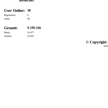
Besucher
User Online:
38
Registrierte:
0
Gäste:
38
Gesamt:
9.199.166
Heute:
14.077
Gestern:
23.837
© Copyright 2
Seit