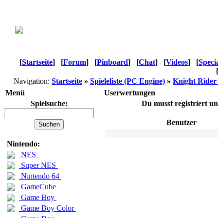
[
Startseite
]
[
Forum
]
[
Pinboard
]
[
Chat
]
[
Videos
]
[
Speci
Navigation:
Startseite
»
Spieleliste (PC Engine)
»
Knight Rider 
Menü
Userwertungen
Spielsuche:
Du musst registriert u
Benutzer
Nintendo:
NES
Super NES
Nintendo 64
GameCube
Game Boy
Game Boy Color