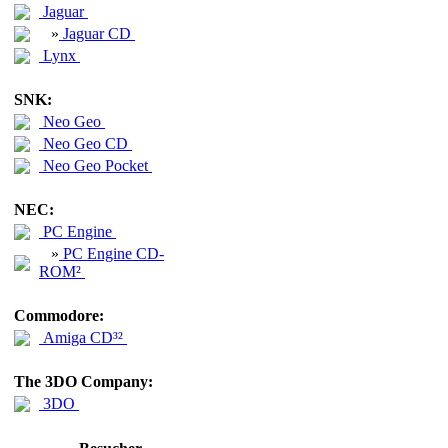
Jaguar
»
Jaguar CD
Lynx
SNK:
Neo Geo
Neo Geo CD
Neo Geo Pocket
NEC:
PC Engine
»
PC Engine CD-
ROM²
Commodore:
Amiga CD³²
The 3DO Company:
3DO