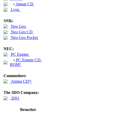
»
Jaguar CD
Lynx
SNK:
Neo Geo
Neo Geo CD
Neo Geo Pocket
NEC:
PC Engine
»
PC Engine CD-
ROM²
Commodore:
Amiga CD³²
The 3DO Company:
3DO
Besucher