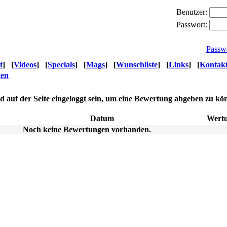
Benutzer:
Passwort:
Passw
t
]
[
Videos
]
[
Specials
]
[
Mags
]
[
Wunschliste
]
[
Links
]
[
Kontak
gen
nd auf der Seite eingeloggt sein, um eine Bewertung abgeben zu kö
Datum
Wert
Noch keine Bewertungen vorhanden.