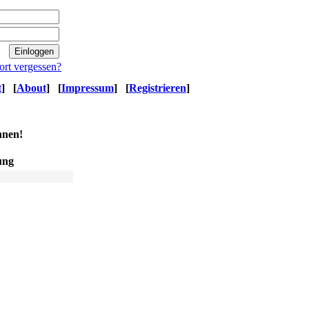
ort vergessen?
t
]
[
About
]
[
Impressum
]
[
Registrieren
]
nnen!
ung