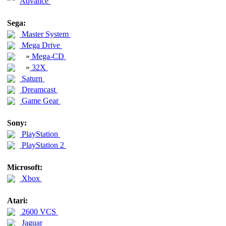
Advance
Sega:
Master System
Mega Drive
»
Mega-CD
»
32X
Saturn
Dreamcast
Game Gear
Sony:
PlayStation
PlayStation 2
Microsoft:
Xbox
Atari:
2600 VCS
Jaguar