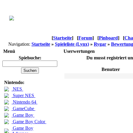
[
Startseite
]
[
Forum
]
[
Pinboard
]
[
Cha
Navigation:
Startseite
»
Spieleliste (Lynx)
»
Rygar
»
Bewertun
Menü
Userwertungen
Spielsuche:
Du musst registriert u
Benutzer
Nintendo:
NES
Super NES
Nintendo 64
GameCube
Game Boy
Game Boy Color
Game Boy