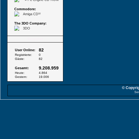
Commodore:
Amiga CD³²
The 3DO Company:
3DO
Besucher
82
User Online:
Registrierte:
0
Gäste:
82
9.208.959
Gesamt:
Heute:
4.864
Gestern:
19.006
© Copyrig
Sei