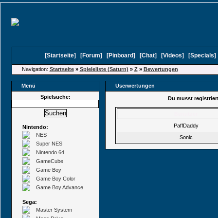
[
Startseite
]
[
Forum
]
[
Pinboard
]
[
Chat
]
[
Videos
]
[
Specials
Navigation:
Startseite
»
Spieleliste (Saturn)
»
Z
»
Bewertungen
Menü
Userwertungen
Spielsuche:
Du musst registrie
Benutzer
PaffDaddy
Nintendo:
NES
Sonic
Super NES
Nintendo 64
GameCube
Game Boy
Game Boy Color
Game Boy Advance
Sega:
Master System