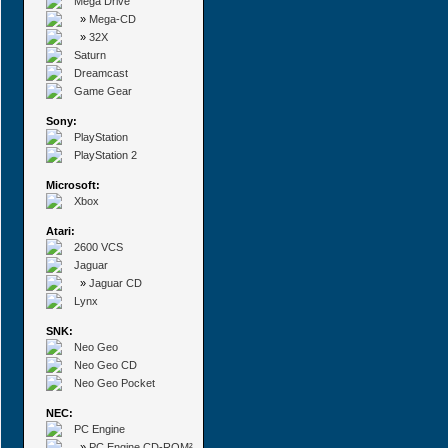
Mega Drive
»
Mega-CD
»
32X
Saturn
Dreamcast
Game Gear
Sony:
PlayStation
PlayStation 2
Microsoft:
Xbox
Atari:
2600 VCS
Jaguar
»
Jaguar CD
Lynx
SNK:
Neo Geo
Neo Geo CD
Neo Geo Pocket
NEC:
PC Engine
»
PC Engine CD-ROM²