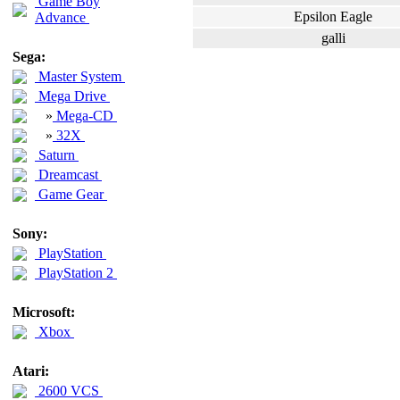
Game Boy
Epsilon Eagle
Advance
galli
Sega:
Master System
Mega Drive
»
Mega-CD
»
32X
Saturn
Dreamcast
Game Gear
Sony:
PlayStation
PlayStation 2
Microsoft:
Xbox
Atari:
2600 VCS