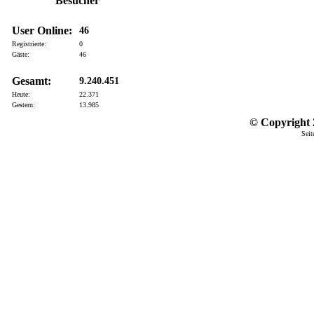
Besucher
User Online:
46
Registrierte:
0
Gäste:
46
Gesamt:
9.240.451
Heute:
22.371
Gestern:
13.985
© Copyright 2
Seit