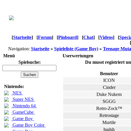
[
Startseite
]
[
Forum
]
[
Pinboard
]
[
Chat
]
[
Videos
]
[
Speci
Navigation:
Startseite
»
Spieleliste (Game Boy)
»
Teenage Mutan
Menü
Userwertungen
Spielsuche:
Du musst registriert u
Benutzer
ICON
Nintendo:
Cinder
NES
Duke Nukem
Super NES
SGGG
Nintendo 64
Retro-Zock™
GameCube
Retrostage
Game Boy
Murtile
Game Boy Color
hudsh