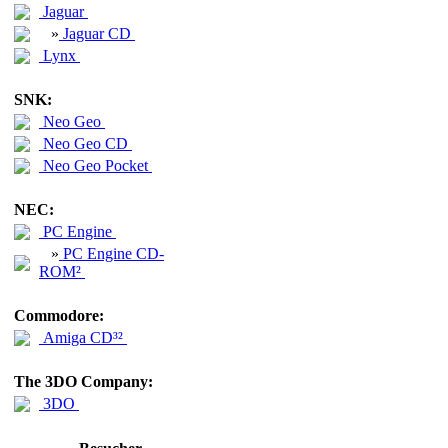
Jaguar
»
Jaguar CD
Lynx
SNK:
Neo Geo
Neo Geo CD
Neo Geo Pocket
NEC:
PC Engine
»
PC Engine CD-
ROM²
Commodore:
Amiga CD³²
The 3DO Company:
3DO