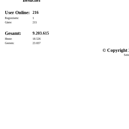
Besucher
User Online:
216
Registrierte:
1
Gäste:
215
Gesamt:
9.203.615
Heute:
18.526
Gestern:
23.837
© Copyright 2
Seit