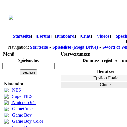
[
Startseite
]
[
Forum
]
[
Pinboard
]
[
Chat
]
[
Videos
]
[
Speci
Navigation:
Startseite
»
Spieleliste (Mega Drive)
»
Sword of Ve
Menü
Userwertungen
Spielsuche:
Du musst registriert u
Benutzer
Epsilon Eagle
Nintendo:
Cinder
NES
Super NES
Nintendo 64
GameCube
Game Boy
Game Boy Color