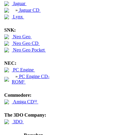
Jaguar
»
Jaguar CD
Lynx
SNK:
Neo Geo
Neo Geo CD
Neo Geo Pocket
NEC:
PC Engine
»
PC Engine CD-
ROM²
Commodore:
Amiga CD³²
The 3DO Company:
3DO