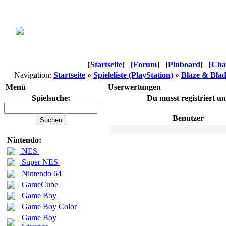
[
Startseite
]
[
Forum
]
[
Pinboard
]
[
Cha
Navigation:
Startseite
»
Spieleliste (PlayStation)
»
Blaze & Blad
Menü
Userwertungen
Spielsuche:
Du musst registriert u
Benutzer
Nintendo:
NES
Super NES
Nintendo 64
GameCube
Game Boy
Game Boy Color
Game Boy