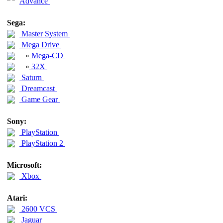
Advance
Sega:
Master System
Mega Drive
»
Mega-CD
»
32X
Saturn
Dreamcast
Game Gear
Sony:
PlayStation
PlayStation 2
Microsoft:
Xbox
Atari:
2600 VCS
Jaguar