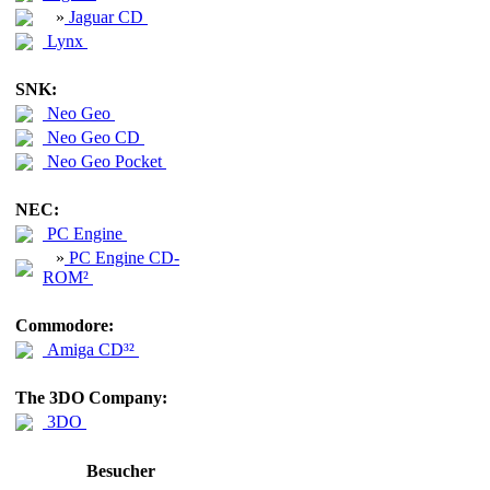
»
Jaguar CD
Lynx
SNK:
Neo Geo
Neo Geo CD
Neo Geo Pocket
NEC:
PC Engine
»
PC Engine CD-
ROM²
Commodore:
Amiga CD³²
The 3DO Company:
3DO
Besucher