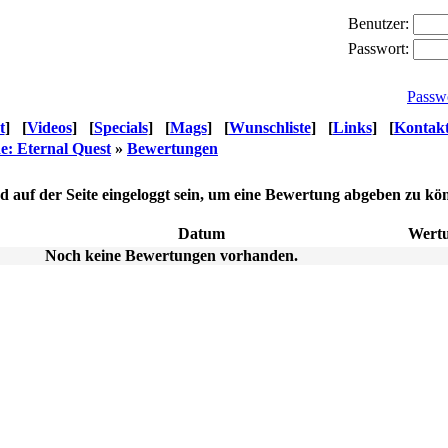
Benutzer:
Passwort:
Passw
t
]
[
Videos
]
[
Specials
]
[
Mags
]
[
Wunschliste
]
[
Links
]
[
Kontak
e: Eternal Quest
»
Bewertungen
nd auf der Seite eingeloggt sein, um eine Bewertung abgeben zu kö
Datum
Wert
Noch keine Bewertungen vorhanden.