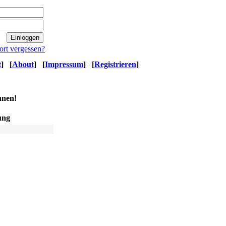
ort vergessen?
t
]
[
About
]
[
Impressum
]
[
Registrieren
]
nnen!
ung