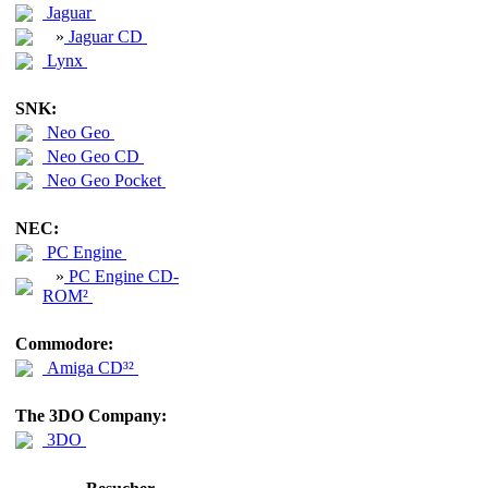
Jaguar
»
Jaguar CD
Lynx
SNK:
Neo Geo
Neo Geo CD
Neo Geo Pocket
NEC:
PC Engine
»
PC Engine CD-
ROM²
Commodore:
Amiga CD³²
The 3DO Company:
3DO