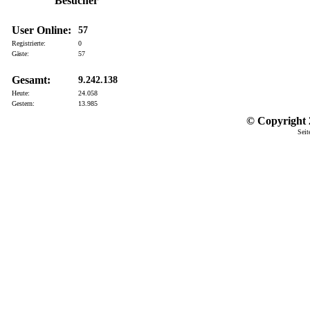
Besucher
User Online:
57
Registrierte:
0
Gäste:
57
Gesamt:
9.242.138
Heute:
24.058
Gestern:
13.985
© Copyright 2
Seit