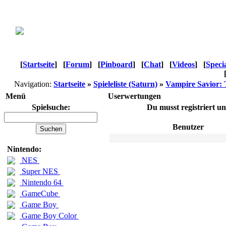
[
Startseite
]
[
Forum
]
[
Pinboard
]
[
Chat
]
[
Videos
]
[
Speci
Navigation:
Startseite
»
Spieleliste (Saturn)
»
Vampire Savior: 
Menü
Userwertungen
Spielsuche:
Du musst registriert u
Benutzer
Nintendo:
NES
Super NES
Nintendo 64
GameCube
Game Boy
Game Boy Color