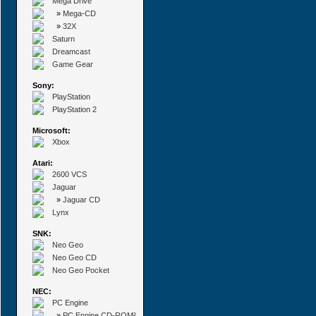
Mega Drive
»
Mega-CD
»
32X
Saturn
Dreamcast
Game Gear
Sony:
PlayStation
PlayStation 2
Microsoft:
Xbox
Atari:
2600 VCS
Jaguar
»
Jaguar CD
Lynx
SNK:
Neo Geo
Neo Geo CD
Neo Geo Pocket
NEC:
PC Engine
»
PC Engine CD-ROM²