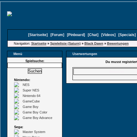
[
Startseite
]
[
Forum
]
[
Pinboard
]
[
Chat
]
[
Videos
]
[
Specials
Navigation:
Startseite
»
Spieleliste (Saturn)
»
Black Dawn
»
Bewertungen
Menü
Userwertungen
Spielsuche:
Du musst registrie
Benutzer
Nintendo:
NES
Super NES
Nintendo 64
GameCube
Game Boy
Game Boy Color
Game Boy Advance
Sega:
Master System