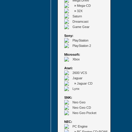
Mega Drive
»
Mega-CD
»
32X
Saturn
Dreamcast
Game Gear
Sony:
PlayStation
PlayStation 2
Microsoft:
Xbox
Atari:
2600 VCS
Jaguar
»
Jaguar CD
Lynx
SNK:
Neo Geo
Neo Geo CD
Neo Geo Pocket
NEC:
PC Engine
»
PC Engine CD-ROM²