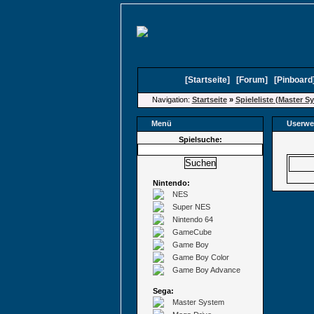
[
Startseite
]
[
Forum
]
[
Pinboard
Navigation:
Startseite
»
Spieleliste (Master S
Menü
Userwe
Spielsuche:
Nintendo:
NES
Super NES
Nintendo 64
GameCube
Game Boy
Game Boy Color
Game Boy Advance
Sega:
Master System