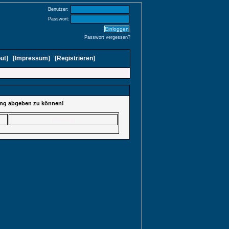
Benutzer:
Passwort:
Passwort vergessen?
ut
]
[
Impressum
]
[
Registrieren
]
tung abgeben zu können!
Wertung