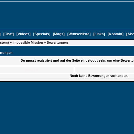
]
[
Chat
]
[
Videos
]
[
Specials
]
[
Mags
]
[
Wunschliste
]
[
Links
]
[
Kontakt
]
[
Abo
ystem)
»
Impossible Mission
»
Bewertungen
rtungen
Du musst registriert und auf der Seite eingeloggt sein, um eine Bewer
Benutzer
Datum
Noch keine Bewertungen vorhanden.