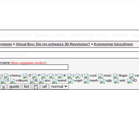
]
[
Chat
]
[
Videos
]
[
Specials
]
[
Mags
]
[
Wunschliste
]
[
Links
]
[
Kontakt
]
[
Abo
systeme
»
Virtual Boy: Die rot-schwarze 3D-Revolution?
»
Kommentar hinzufügen
tar hinzufügen
ername
:
(Muss angegeben werden!)
u
quote
list
[*]
url