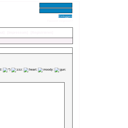
Benutzer:
Passwort:
Passwort vergessen?
ut
]
[
Impressum
]
[
Registrieren
]