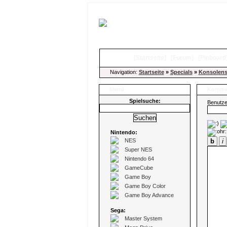
[
Startseite
]
[
Forum
]
[
Pinboard
Navigation:
Startseite
»
Specials
»
Konsolen
Menü
Kommen
Spielsuche:
Benutz
Nintendo:
NES
b
i
Super NES
Nintendo 64
GameCube
Game Boy
Game Boy Color
Game Boy Advance
Sega:
Master System