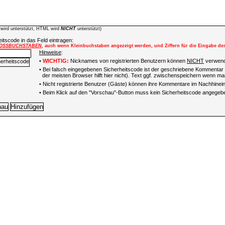
wird unterstützt, HTML wird
NICHT
unterstützt)
itscode in das Feld eintragen:
OSSBUCHSTABEN
, auch wenn Kleinbuchstaben angezeigt werden, und Ziffern für die Eingabe de
Hinweise
:
•
WICHTIG:
Nicknames von registrierten Benutzern können
NICHT
verwend
• Bei falsch eingegebenen Sicherheitscode ist der geschriebene Kommentar 
der meisten Browser hilft hier nicht). Text ggf. zwischenspeichern wenn man
•
Nicht registrierte Benutzer (Gäste) können ihre Kommentare im Nachhinein 
• Beim Klick auf den "Vorschau"-Button muss kein Sicherheitscode angegeb