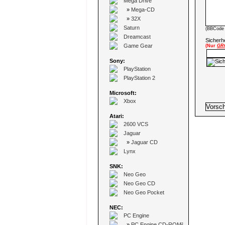
Mega Drive
»
Mega-CD
»
32X
Saturn
(BBCode 
Dreamcast
Sicherhe
Game Gear
(Nur
GR
Sony:
PlayStation
PlayStation 2
Microsoft:
Xbox
Atari:
2600 VCS
Jaguar
»
Jaguar CD
Lynx
SNK:
Neo Geo
Neo Geo CD
Neo Geo Pocket
NEC:
PC Engine
»
PC Engine CD-ROM²