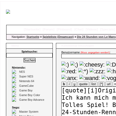
[
Startseite
]
[
Forum
]
[
Pinboard
]
[
Chat
]
[
Videos
]
[
Specials
Navigation:
Startseite
»
Spieleliste (Dreamcast)
»
Die 24 Stunden von Le Mans
Menü
Kommentar hinzufügen
Spielsuche:
Benutzername
:
(Muss angegeben werden!)
Nintendo:
NES
Super NES
Nintendo 64
b
i
u
quote
list
[*]
url
GameCube
Game Boy
Game Boy Color
Game Boy Advance
Sega:
Master System