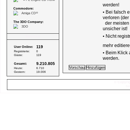
werden!
Commodore:
• Bei falsch
Amiga CD³²
verloren (der
The 3DO Company:
der meisten B
3DO
unsicher ist!
•
Nicht regis
Besucher
mehr editiere
119
User Online:
Registrierte:
0
• Beim Klick
Gäste:
119
werden.
9.210.805
Gesamt:
Heute:
6.710
Gestern:
19.006
© Copyrig
Sei