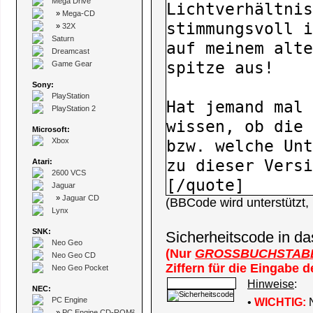
Mega Drive
»
Mega-CD
»
32X
Saturn
Dreamcast
Game Gear
Sony:
PlayStation
PlayStation 2
Microsoft:
Xbox
Atari:
2600 VCS
Jaguar
»
Jaguar CD
(BBCode wird unterstützt
Lynx
SNK:
Sicherheitscode in da
Neo Geo
(Nur
GROSSBUCHSTAB
Neo Geo CD
Ziffern für die Eingabe 
Neo Geo Pocket
Hinweise
:
NEC:
PC Engine
•
WICHTIG:
N
»
PC Engine CD-ROM²