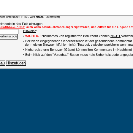
wird unterstützt, HTML wird
NICHT
unterstützt)
itscode in das Feld eintragen:
OSSBUCHSTABEN
, auch wenn Kleinbuchstaben angezeigt werden, und Ziffern für die Eingabe de
Hinweise
:
•
WICHTIG:
Nicknames von registrierten Benutzern können
NICHT
verwend
• Bei falsch eingegebenen Sicherheitscode ist der geschriebene Kommentar 
der meisten Browser hilft hier nicht). Text ggf. zwischenspeichern wenn man
•
Nicht registrierte Benutzer (Gäste) können ihre Kommentare im Nachhinein 
• Beim Klick auf den "Vorschau"-Button muss kein Sicherheitscode angegeb