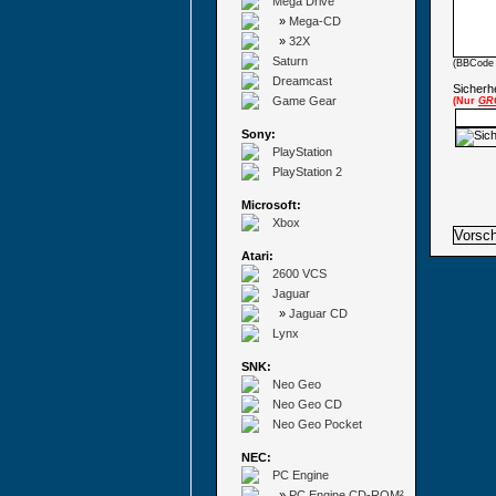
Mega Drive
»
Mega-CD
»
32X
Saturn
(BBCode 
Dreamcast
Sicherhe
Game Gear
(Nur
GR
Sony:
PlayStation
PlayStation 2
Microsoft:
Xbox
Atari:
2600 VCS
Jaguar
»
Jaguar CD
Lynx
SNK:
Neo Geo
Neo Geo CD
Neo Geo Pocket
NEC:
PC Engine
»
PC Engine CD-ROM²