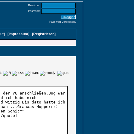
Benutzer:
Passwort:
Passwort vergessen?
ut
]
[
Impressum
]
[
Registrieren
]