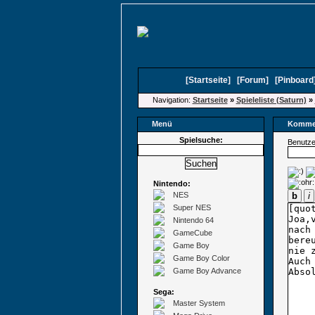
[
Startseite
]
[
Forum
]
[
Pinboard
Navigation:
Startseite
»
Spieleliste (Saturn)
»
Menü
Kommen
Spielsuche:
Benutz
Nintendo:
NES
b
i
Super NES
Nintendo 64
GameCube
Game Boy
Game Boy Color
Game Boy Advance
Sega:
Master System