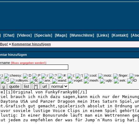
]
[
Chat
]
[
Videos
]
[
Specials
]
[
Mags
]
[
Wunschliste
]
[
Links
]
[
Kontakt
]
[
Abo
Bug!
»
Kommentar hinzufügen
tar hinzufügen
ername
:
(Muss angegeben werden!)
u
quote
list
[*]
url