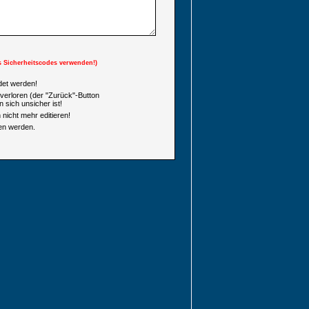
s Sicherheitscodes verwenden!)
et werden!
verloren (der "Zurück"-Button
 sich unsicher ist!
nicht mehr editieren!
en werden.