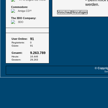
werden.
Commodore:
Amiga CD³²
The 3DO Company:
3DO
Besucher
91
User Online:
Registrierte:
0
Gäste:
91
9.263.789
Gesamt:
Heute:
16.446
Gestern:
29.263
© Copyrig
Sei