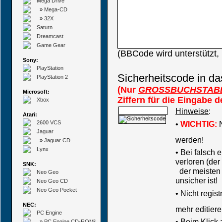
Mega Drive
»
Mega-CD
»
32X
Saturn
Dreamcast
Game Gear
(BBCode wird unterstützt
Sony:
PlayStation
Sicherheitscode in da
PlayStation 2
(Nur
GROSSBUCHSTAB
Microsoft:
Ziffern für die Eingabe 
Xbox
Hinweise
:
Atari:
2600 VCS
•
WICHTIG:
N
Jaguar
werden!
»
Jaguar CD
Lynx
• Bei falsch
verloren (der
SNK:
der meisten B
Neo Geo
unsicher ist!
Neo Geo CD
Neo Geo Pocket
•
Nicht regis
NEC:
mehr editiere
PC Engine
• Beim Klick
»
PC Engine CD-ROM²