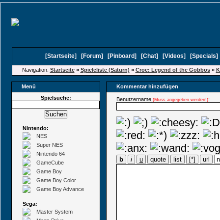
[
Startseite
]
[
Forum
]
[
Pinboard
]
[
Chat
]
[
Videos
]
[
Specials
Navigation:
Startseite
»
Spieleliste (Saturn)
»
Croc: Legend of the Gobbos
»
K
Menü
Kommentar hinzufügen
Spielsuche:
Benutzername
:
(Muss angegeben werden!)
Nintendo:
NES
Super NES
Nintendo 64
b
i
u
quote
list
[*]
url
GameCube
Game Boy
Game Boy Color
Game Boy Advance
Sega:
Master System