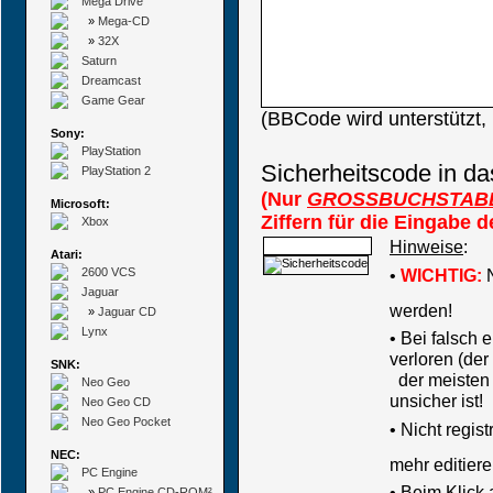
Mega Drive
»
Mega-CD
»
32X
Saturn
Dreamcast
Game Gear
(BBCode wird unterstützt
Sony:
PlayStation
Sicherheitscode in da
PlayStation 2
(Nur
GROSSBUCHSTAB
Microsoft:
Ziffern für die Eingabe 
Xbox
Hinweise
:
Atari:
2600 VCS
•
WICHTIG:
N
Jaguar
werden!
»
Jaguar CD
Lynx
• Bei falsch
verloren (der
SNK:
der meisten B
Neo Geo
unsicher ist!
Neo Geo CD
Neo Geo Pocket
•
Nicht regis
NEC:
mehr editiere
PC Engine
• Beim Klick
»
PC Engine CD-ROM²