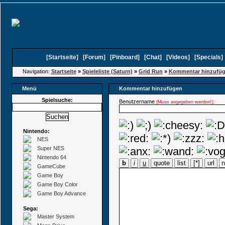
[
Startseite
]
[
Forum
]
[
Pinboard
]
[
Chat
]
[
Videos
]
[
Specials
Navigation:
Startseite
»
Spieleliste (Saturn)
»
Grid Run
»
Kommentar hinzufü
Menü
Kommentar hinzufügen
Spielsuche:
Benutzername
:
(Muss angegeben werden!)
Nintendo:
NES
Super NES
Nintendo 64
b
i
u
quote
list
[*]
url
GameCube
Game Boy
Game Boy Color
Game Boy Advance
Sega:
Master System