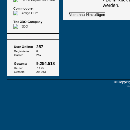
werden.
Commodore:
Amiga CD³²
The 3DO Company:
3DO
Besucher
257
User Online:
Registrierte:
0
Gäste:
257
9.254.518
Gesamt:
Heute:
7.175
Gestern:
29.263
© Copyrig
Sei