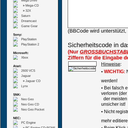
Mega Drive
»
Mega-CD
»
32X
Saturn
Dreamcast
Game Gear
(BBCode wird unterstützt
Sony:
PlayStation
Sicherheitscode in da
PlayStation 2
(Nur
GROSSBUCHSTAB
Microsoft:
Ziffern für die Eingabe 
Xbox
Hinweise
:
Atari:
2600 VCS
•
WICHTIG:
N
Jaguar
werden!
»
Jaguar CD
Lynx
• Bei falsch
verloren (der
SNK:
der meisten B
Neo Geo
unsicher ist!
Neo Geo CD
Neo Geo Pocket
•
Nicht regis
NEC:
mehr editiere
PC Engine
• Beim Klick
»
PC Engine CD-ROM²