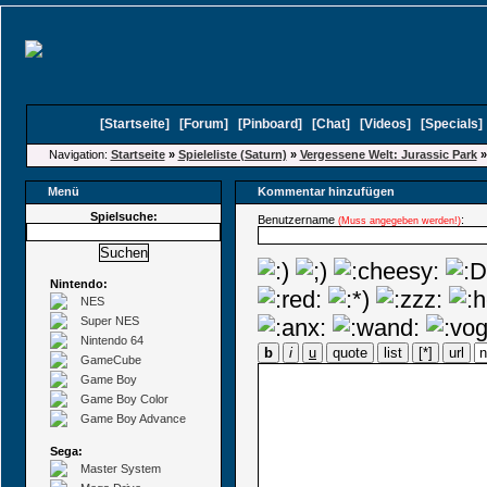
[
Startseite
]
[
Forum
]
[
Pinboard
]
[
Chat
]
[
Videos
]
[
Specials
Navigation:
Startseite
»
Spieleliste (Saturn)
»
Vergessene Welt: Jurassic Park
Menü
Kommentar hinzufügen
Spielsuche:
Benutzername
:
(Muss angegeben werden!)
Nintendo:
NES
Super NES
Nintendo 64
b
i
u
quote
list
[*]
url
GameCube
Game Boy
Game Boy Color
Game Boy Advance
Sega:
Master System