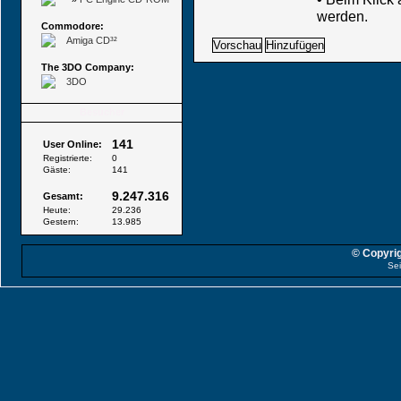
werden.
Commodore:
Amiga CD³²
The 3DO Company:
3DO
Besucher
141
User Online:
Registrierte:
0
Gäste:
141
9.247.316
Gesamt:
Heute:
29.236
Gestern:
13.985
© Copyrig
Sei