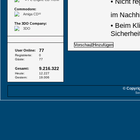
•
Nicht re
Commodore:
im Nachhi
Amiga CD³²
The 3DO Company:
• Beim Kl
3DO
Sicherhe
Besucher
77
User Online:
Registrierte:
0
Gäste:
77
9.216.322
Gesamt:
Heute:
12.227
Gestern:
19.006
© Copyrig
Sei