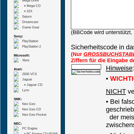
Mega Drive
»
Mega-CD
»
32X
Saturn
Dreamcast
Game Gear
(BBCode wird unterstützt
Sony:
PlayStation
Sicherheitscode in da
PlayStation 2
(Nur
GROSSBUCHSTAB
Microsoft:
Ziffern für die Eingabe 
Xbox
Hinweise
Atari:
2600 VCS
•
WICHTI
Jaguar
»
Jaguar CD
NICHT
ve
Lynx
SNK:
• Bei fal
Neo Geo
geschrieb
Neo Geo CD
Neo Geo Pocket
der meiste
zwischens
NEC:
PC Engine
»
PC Engine CD-ROM²