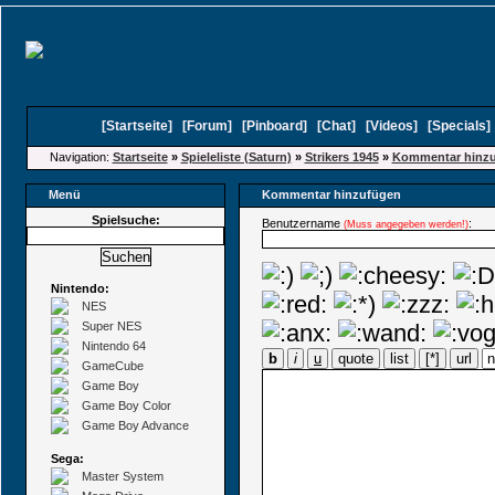
[
Startseite
]
[
Forum
]
[
Pinboard
]
[
Chat
]
[
Videos
]
[
Specials
Navigation:
Startseite
»
Spieleliste (Saturn)
»
Strikers 1945
»
Kommentar hinz
Menü
Kommentar hinzufügen
Spielsuche:
Benutzername
:
(Muss angegeben werden!)
Nintendo:
NES
Super NES
Nintendo 64
b
i
u
quote
list
[*]
url
GameCube
Game Boy
Game Boy Color
Game Boy Advance
Sega:
Master System