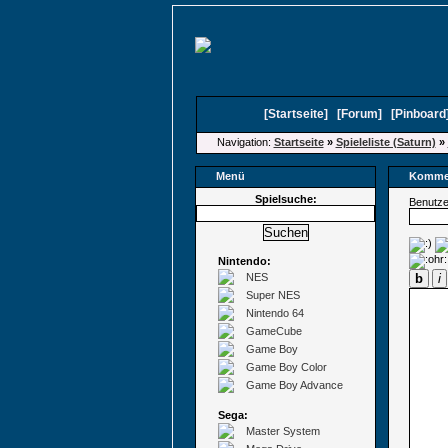
[
Startseite
]
[
Forum
]
[
Pinboard
Navigation:
Startseite
»
Spieleliste (Saturn)
»
Menü
Kommen
Spielsuche:
Benutz
Nintendo:
NES
b
i
Super NES
Nintendo 64
GameCube
Game Boy
Game Boy Color
Game Boy Advance
Sega:
Master System