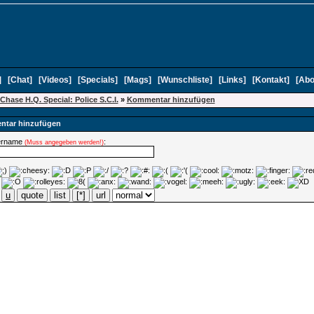
]
[
Chat
]
[
Videos
]
[
Specials
]
[
Mags
]
[
Wunschliste
]
[
Links
]
[
Kontakt
]
[
Abo
Chase H.Q. Special: Police S.C.I.
»
Kommentar hinzufügen
tar hinzufügen
ername
:
(Muss angegeben werden!)
u
quote
list
[*]
url