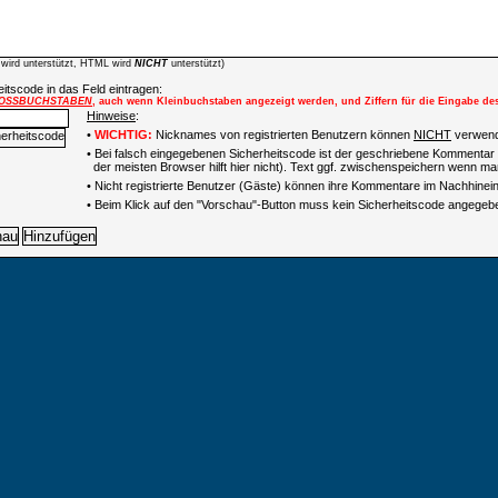
wird unterstützt, HTML wird
NICHT
unterstützt)
itscode in das Feld eintragen:
OSSBUCHSTABEN
, auch wenn Kleinbuchstaben angezeigt werden, und Ziffern für die Eingabe de
Hinweise
:
•
WICHTIG:
Nicknames von registrierten Benutzern können
NICHT
verwend
• Bei falsch eingegebenen Sicherheitscode ist der geschriebene Kommentar 
der meisten Browser hilft hier nicht). Text ggf. zwischenspeichern wenn man
•
Nicht registrierte Benutzer (Gäste) können ihre Kommentare im Nachhinein 
• Beim Klick auf den "Vorschau"-Button muss kein Sicherheitscode angegeb