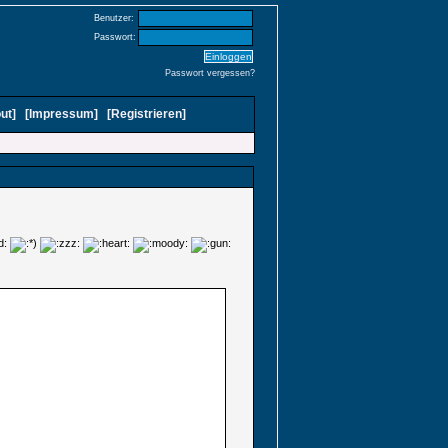
Benutzer:
Passwort:
Passwort vergessen?
ut
]
[
Impressum
]
[
Registrieren
]