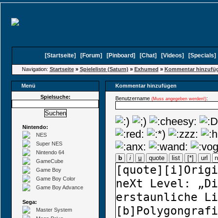
[
Startseite
]
[
Forum
]
[
Pinboard
]
[
Chat
]
[
Videos
]
[
Specials
Navigation:
Startseite
»
Spieleliste (Saturn)
»
Exhumed
»
Kommentar hinzufü
Menü
Kommentar hinzufügen
Spielsuche:
Benutzername
:
(Muss angegeben werden!)
Nintendo:
NES
Super NES
Nintendo 64
b
i
u
quote
list
[*]
url
GameCube
Game Boy
Game Boy Color
Game Boy Advance
Sega:
Master System