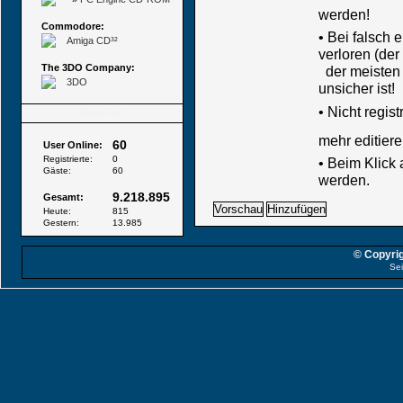
werden!
Commodore:
• Bei falsch
Amiga CD³²
verloren (der
The 3DO Company:
der meisten B
3DO
unsicher ist!
•
Nicht regis
Besucher
mehr editiere
60
User Online:
Registrierte:
0
• Beim Klick
Gäste:
60
werden.
9.218.895
Gesamt:
Heute:
815
Gestern:
13.985
© Copyrig
Sei