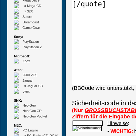
Mega Drive
»
Mega-CD
»
32X
Saturn
Dreamcast
Game Gear
Sony:
PlayStation
PlayStation 2
Microsoft:
Xbox
Atari:
2600 VCS
Jaguar
»
Jaguar CD
(BBCode wird unterstützt
Lynx
SNK:
Sicherheitscode in da
Neo Geo
(Nur
GROSSBUCHSTAB
Neo Geo CD
Ziffern für die Eingabe 
Neo Geo Pocket
Hinweise
:
NEC:
PC Engine
•
WICHTIG:
N
»
PC Engine CD-ROM²