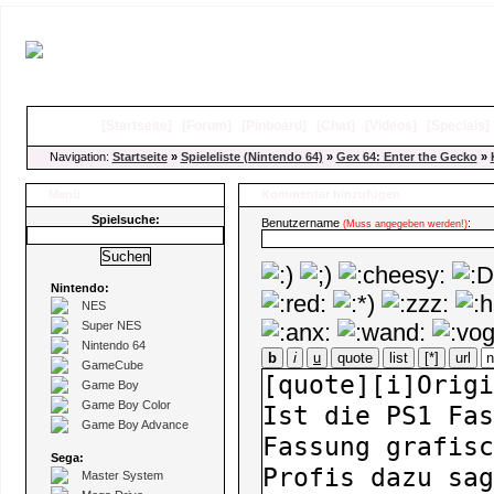
[
Startseite
]
[
Forum
]
[
Pinboard
]
[
Chat
]
[
Videos
]
[
Specials
Navigation:
Startseite
»
Spieleliste (Nintendo 64)
»
Gex 64: Enter the Gecko
»
Menü
Kommentar hinzufügen
Spielsuche:
Benutzername
:
(Muss angegeben werden!)
Nintendo:
NES
Super NES
Nintendo 64
b
i
u
quote
list
[*]
url
GameCube
Game Boy
Game Boy Color
Game Boy Advance
Sega:
Master System