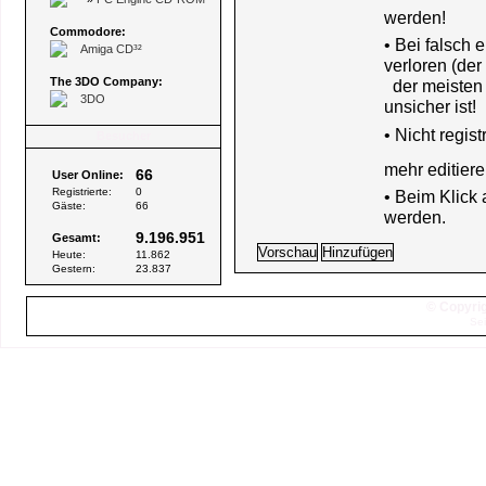
werden!
Commodore:
• Bei falsch
Amiga CD³²
verloren (der
The 3DO Company:
der meisten B
3DO
unsicher ist!
•
Nicht regis
Besucher
mehr editiere
66
User Online:
Registrierte:
0
• Beim Klick
Gäste:
66
werden.
9.196.951
Gesamt:
Heute:
11.862
Gestern:
23.837
© Copyrig
Sei