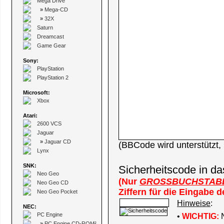
Mega Drive
»
Mega-CD
»
32X
Saturn
Dreamcast
Game Gear
Sony:
PlayStation
PlayStation 2
Microsoft:
Xbox
Atari:
2600 VCS
Jaguar
»
Jaguar CD
(BBCode wird unterstützt
Lynx
SNK:
Sicherheitscode in da
Neo Geo
(Nur
GROSSBUCHSTAB
Neo Geo CD
Ziffern für die Eingabe 
Neo Geo Pocket
Hinweise
:
NEC:
PC Engine
•
WICHTIG:
N
»
PC Engine CD-ROM²